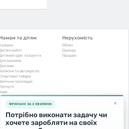
Мамам та дітям
Нерухомість
Іграшки
Обмін
Дитячі меблі
Оренда
Дитячий одяг та взуття
Продаж
Для малюків
Для мам
Коляски та автокрісла
Спортивні товари
Шкільне приладдя
Послуги
Iнше
Тварини та рослини
Транспорт
×
ФРИЛАНС ЗА 2 ХВИЛИНИ
Акваріумістика
Вантажівки та спецтехніка
Кішки
Запчастини та аксесуари
Потрібно виконати задачу чи
Послуги
Комерційний транспорт
хочете заробляти на своїх
Рослини та дерева
Легкові автомобілі
Собаки
Мото