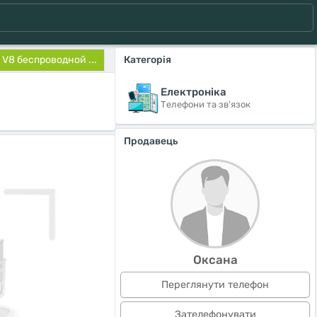
V8 беспроводной ...
Категорія
Електроніка
Телефони та зв'язок
Продавець
Оксана
Переглянути телефон
Зателефонувати