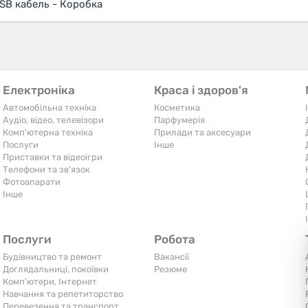
SB кабель - Коробка
Електроніка
Краса і здоров'я
Автомобільна техніка
Косметика
Аудіо, відео, телевізори
Парфумерія
Комп'ютерна техніка
Прилади та аксесуари
Послуги
Iнше
Приставки та відеоігри
Телефони та зв'язок
Фотоапарати
Iнше
Послуги
Робота
Будівництво та ремонт
Вакансії
Доглядальниці, покоївки
Резюме
Комп'ютери, Інтернет
Навчання та репетиторство
Перевезення та транспорт