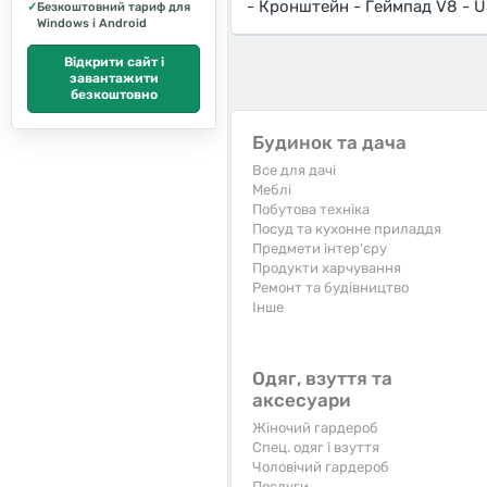
- Кронштейн - Геймпад V8 - U
✓
Безкоштовний тариф для
Windows і Android
Відкрити сайт і
завантажити
безкоштовно
Будинок та дача
Все для дачі
Меблі
Побутова техніка
Посуд та кухонне приладдя
Предмети інтер'єру
Продукти харчування
Ремонт та будівництво
Iнше
Одяг, взуття та
аксесуари
Жіночий гардероб
Спец. одяг і взуття
Чоловічий гардероб
Послуги