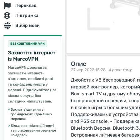
Переклад
Підтримка
Вибір мови
БЕЗКОШТОВНИЙ VPN
Захистіть інтернет
із MarcoVPN
Опис
MarcoVPN допомагає
27 чер 2022 15:28 |
4 роки тому
захищати інтернет-
з’єднання, особисті дані
Джойстик V8 беспроводной ге
та конфіденційність у
игровой контроллер, который
мережі. Підключайтеся за
Box, smart TV и другому обор
кілька секунд без
беспроводной передачи, совр
складних налаштувань.
в любые игры с большим удоб
✓
Захист з’єднання у
Поддерживаемые устройства: An
громадських і домашніх
мережах
and PS3 console. - Поддержк
✓
Більше конфіденційності
Bluetooth Версия: Bluetooth 3
та приховування реальної
Встроенная литиевая батарея:
IP-адреси