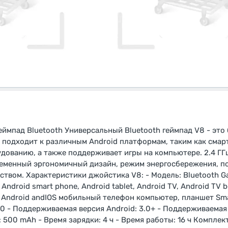
ймпад Bluetooth Универсальный Bluetooth геймпад V8 - это
 подходит к различным Android платформам, таким как смар
удованию, а также поддерживает игры на компьютере. 2.4 ГГ
еменный эргономичный дизайн, режим энергосбережения, по
ством. Характеристики джойстика V8: - Модель: Bluetooth G
droid smart phone, Android tablet, Android TV, Android TV bo
а Android andIOS мобильный телефон компьютер, планшет Sma
.0 - Поддерживаемая версия Android: 3.0+ - Поддерживаемая в
 500 mAh - Время зарядки: 4 ч - Время работы: 16 ч Компле