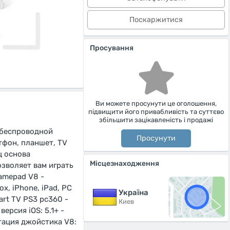
Поскаржитися
Просування
Ви можете просунути це оголошення,
підвищити його привабливість та суттєво
збільшити зацікавленість і продажі
 беспроводной
Просунути
тфон, планшет, TV
ц основа
Місцезнаходження
зволяет вам играть
amepad V8 -
x, iPhone, iPad, PC
Україна
rt TV PS3 pc360 -
Киев
ерсия iOS: 5.1+ -
ктация джойстика V8: