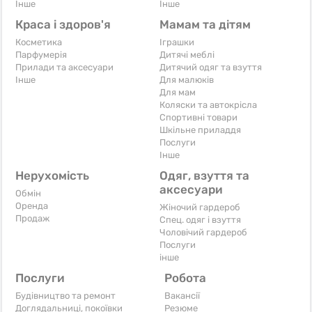
Iнше
Iнше
Краса і здоров'я
Мамам та дітям
Косметика
Іграшки
Парфумерія
Дитячі меблі
Прилади та аксесуари
Дитячий одяг та взуття
Iнше
Для малюків
Для мам
Коляски та автокрісла
Спортивні товари
Шкільне приладдя
Послуги
Iнше
Нерухомість
Одяг, взуття та
аксесуари
Обмін
Оренда
Жіночий гардероб
Продаж
Спец. одяг і взуття
Чоловічий гардероб
Послуги
інше
Послуги
Робота
Будівництво та ремонт
Вакансії
Доглядальниці, покоївки
Резюме