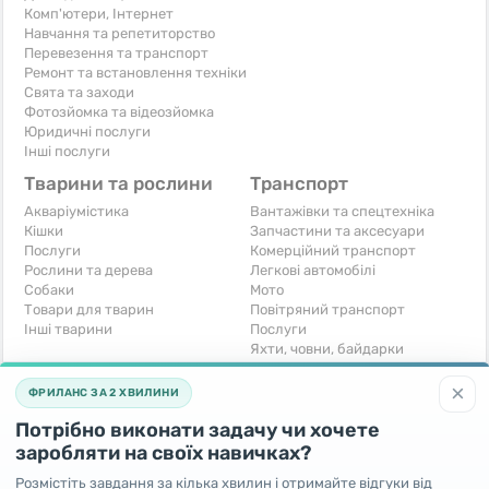
Комп'ютери, Інтернет
Навчання та репетиторство
Перевезення та транспорт
Ремонт та встановлення техніки
Свята та заходи
Фотозйомка та відеозйомка
Юридичні послуги
Інші послуги
Тварини та рослини
Транспорт
Акваріумістика
Вантажівки та спецтехніка
Кішки
Запчастини та аксесуари
Послуги
Комерційний транспорт
Рослини та дерева
Легкові автомобілі
Собаки
Мото
Товари для тварин
Повітряний транспорт
Інші тварини
Послуги
Яхти, човни, байдарки
Інші транспортні засоби
×
ФРИЛАНС ЗА 2 ХВИЛИНИ
Хобі та відпочинок
Для бізнесу
Потрібно виконати задачу чи хочете
Книги та журнали
Готовий бізнес
Музичні інструменти
Устаткування для бізнесу
заробляти на своїх навичках?
Полювання та рибальство
Послуги
Розмістіть завдання за кілька хвилин і отримайте відгуки від
Спорт і відпочинок
Iнше