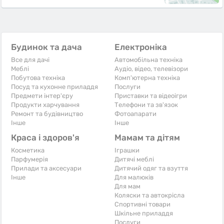
Будинок та дача
Електроніка
Все для дачі
Автомобільна техніка
Меблі
Аудіо, відео, телевізори
Побутова техніка
Комп'ютерна техніка
Посуд та кухонне приладдя
Послуги
Предмети інтер'єру
Приставки та відеоігри
Продукти харчування
Телефони та зв'язок
Ремонт та будівництво
Фотоапарати
Iнше
Iнше
Краса і здоров'я
Мамам та дітям
Косметика
Іграшки
Парфумерія
Дитячі меблі
Прилади та аксесуари
Дитячий одяг та взуття
Iнше
Для малюків
Для мам
Коляски та автокрісла
Спортивні товари
Шкільне приладдя
Послуги