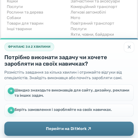
Кішки
Запчастини та аксесуари
Послуги
Комерційний транспорт
Рослини та дерева
Легкові автомобілі
Собаки
Мото
Товари для тварин
Повітряний транспорт
Інші тварини
Послуги
Яхти, човни, байдарки
Інші транспортні засоби
×
ФРИЛАНС ЗА 2 ХВИЛИНИ
Хобі та відпочинок
Для бізнесу
Потрібно виконати задачу чи хочете
Книги та журнали
Готовий бізнес
Музичні інструменти
Устаткування для бізнесу
заробляти на своїх навичках?
Полювання та рибальство
Послуги
Розмістіть завдання за кілька хвилин і отримайте відгуки від
Спорт і відпочинок
Iнше
спеціалістів. Знайдіть виконавця або почніть заробляти самі.
Iнше
Безкоштовно
Швидко знаходьте виконавців для сайту, дизайну, реклами
+
та інших задач.
Віддам безкоштовно
Поміняю - Обмін
Прийму в дар
Беріть замовлення і заробляйте на своїх навичках.
Ми використовуємо файли cookie, щоб покращити роботу та
+
підвищити ефективність сайту
Продовжуючи користування цим сайтом, Ви погоджуєтесь
на використання файлів cookie.
Перейти на DitWork
Окей! Зрозуміло
Додати
Головна
Повідомлення
Зателефонувати