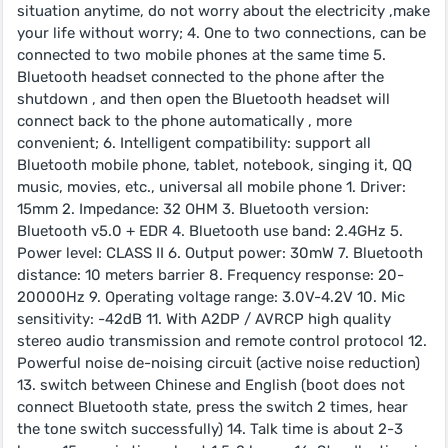
situation anytime, do not worry about the electricity ,make
your life without worry; 4. One to two connections, can be
connected to two mobile phones at the same time 5.
Bluetooth headset connected to the phone after the
shutdown , and then open the Bluetooth headset will
connect back to the phone automatically , more
convenient; 6. Intelligent compatibility: support all
Bluetooth mobile phone, tablet, notebook, singing it, QQ
music, movies, etc., universal all mobile phone 1. Driver:
15mm 2. Impedance: 32 OHM 3. Bluetooth version:
Bluetooth v5.0 + EDR 4. Bluetooth use band: 2.4GHz 5.
Power level: CLASS II 6. Output power: 30mW 7. Bluetooth
distance: 10 meters barrier 8. Frequency response: 20-
20000Hz 9. Operating voltage range: 3.0V-4.2V 10. Mic
sensitivity: -42dB 11. With A2DP / AVRCP high quality
stereo audio transmission and remote control protocol 12.
Powerful noise de-noising circuit (active noise reduction)
13. switch between Chinese and English (boot does not
connect Bluetooth state, press the switch 2 times, hear
the tone switch successfully) 14. Talk time is about 2-3