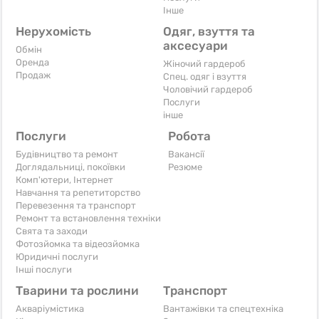
Iнше
Нерухомість
Одяг, взуття та
аксесуари
Обмін
Оренда
Жіночий гардероб
Продаж
Спец. одяг і взуття
Чоловічий гардероб
Послуги
інше
Послуги
Робота
Будівництво та ремонт
Вакансії
Доглядальниці, покоївки
Резюме
Комп'ютери, Інтернет
Навчання та репетиторство
Перевезення та транспорт
Ремонт та встановлення техніки
Свята та заходи
Фотозйомка та відеозйомка
Юридичні послуги
Інші послуги
Тварини та рослини
Транспорт
Акваріумістика
Вантажівки та спецтехніка