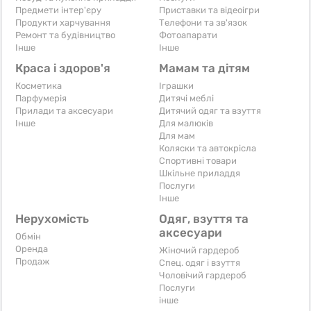
Предмети інтер'єру
Приставки та відеоігри
Продукти харчування
Телефони та зв'язок
Ремонт та будівництво
Фотоапарати
Iнше
Iнше
Краса і здоров'я
Мамам та дітям
Косметика
Іграшки
Парфумерія
Дитячі меблі
Прилади та аксесуари
Дитячий одяг та взуття
Iнше
Для малюків
Для мам
Коляски та автокрісла
Спортивні товари
Шкільне приладдя
Послуги
Iнше
Нерухомість
Одяг, взуття та
аксесуари
Обмін
Оренда
Жіночий гардероб
Продаж
Спец. одяг і взуття
Чоловічий гардероб
Послуги
інше