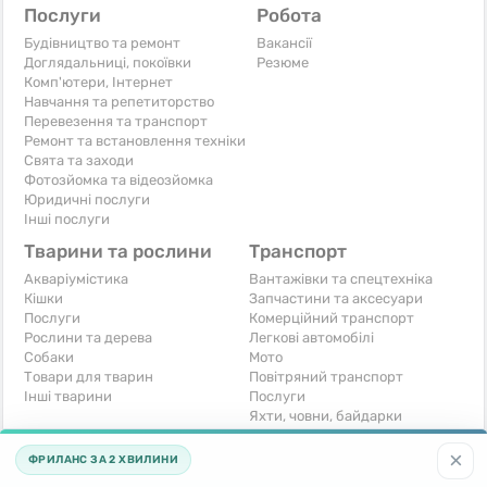
Послуги
Робота
Будівництво та ремонт
Вакансії
Доглядальниці, покоївки
Резюме
Комп'ютери, Інтернет
Навчання та репетиторство
Перевезення та транспорт
Ремонт та встановлення техніки
Свята та заходи
Фотозйомка та відеозйомка
Юридичні послуги
Інші послуги
Тварини та рослини
Транспорт
Акваріумістика
Вантажівки та спецтехніка
Кішки
Запчастини та аксесуари
Послуги
Комерційний транспорт
Рослини та дерева
Легкові автомобілі
Собаки
Мото
Товари для тварин
Повітряний транспорт
Інші тварини
Послуги
Яхти, човни, байдарки
Інші транспортні засоби
×
ФРИЛАНС ЗА 2 ХВИЛИНИ
Хобі та відпочинок
Для бізнесу