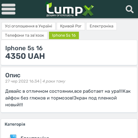
Усі оголошення в Україні
Кривой Рог
Електроніка
Телефони та зв'язок
Iphone 5s 16
Iphone 5s 16
4350 UAH
Опис
27 чер 2022 16:34 |
4 роки тому
Девайс в отличном состоянии,все работает на ура!!!Как
айфон без глюков и тормозов!Экран под пленкой
новый!!!
Категорія