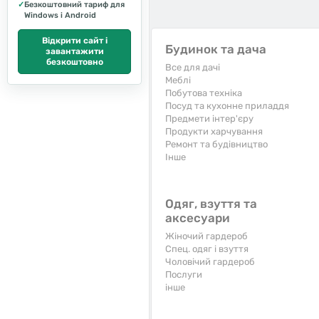
✓
Безкоштовний тариф для
Windows і Android
Відкрити сайт і
Будинок та дача
завантажити
безкоштовно
Все для дачі
Меблі
Побутова техніка
Посуд та кухонне приладдя
Предмети інтер'єру
Продукти харчування
Ремонт та будівництво
Iнше
Одяг, взуття та
аксесуари
Жіночий гардероб
Спец. одяг і взуття
Чоловічий гардероб
Послуги
інше