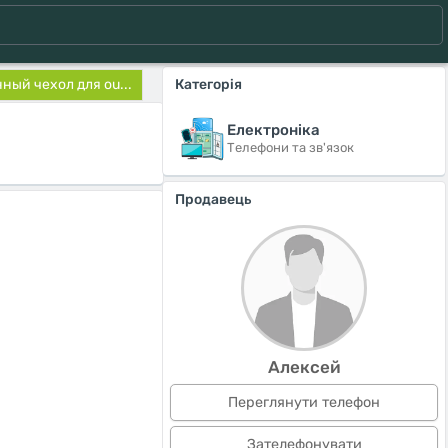
ный чехол для ou...
Категорія
Електроніка
Телефони та зв'язок
Продавець
Алексей
Переглянути телефон
Зателефонувати