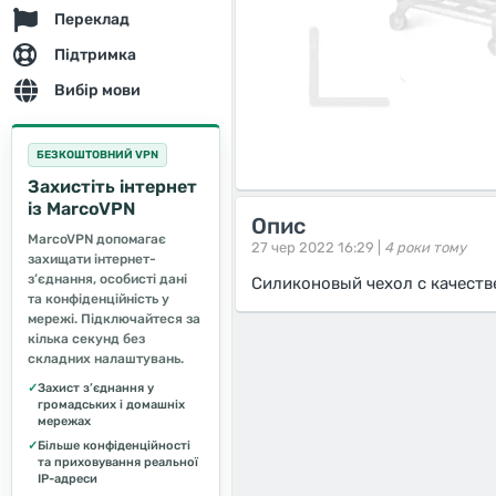
Переклад
Підтримка
Вибір мови
БЕЗКОШТОВНИЙ VPN
Захистіть інтернет
із MarcoVPN
Опис
MarcoVPN допомагає
27 чер 2022 16:29 |
4 роки тому
захищати інтернет-
з’єднання, особисті дані
Силиконовый чехол с качест
та конфіденційність у
мережі. Підключайтеся за
кілька секунд без
складних налаштувань.
✓
Захист з’єднання у
громадських і домашніх
мережах
✓
Більше конфіденційності
та приховування реальної
IP-адреси