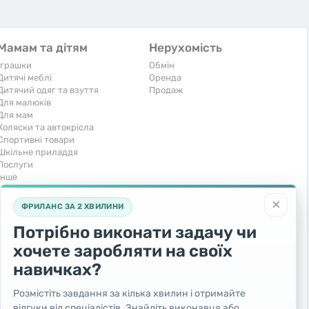
Мамам та дітям
Нерухомість
Іграшки
Обмін
Дитячі меблі
Оренда
Дитячий одяг та взуття
Продаж
Для малюків
Для мам
Коляски та автокрісла
Спортивні товари
Шкільне приладдя
Послуги
Iнше
Тварини та рослини
Транспорт
×
ФРИЛАНС ЗА 2 ХВИЛИНИ
Акваріумістика
Вантажівки та спецтехніка
Кішки
Запчастини та аксесуари
Потрібно виконати задачу чи
Послуги
Комерційний транспорт
хочете заробляти на своїх
Рослини та дерева
Легкові автомобілі
Собаки
Мото
навичках?
Товари для тварин
Повітряний транспорт
Інші тварини
Послуги
Розмістіть завдання за кілька хвилин і отримайте
Яхти, човни, байдарки
відгуки від спеціалістів. Знайдіть виконавця або