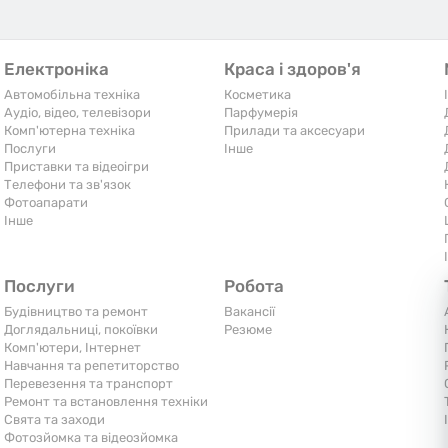
Електроніка
Краса і здоров'я
Автомобільна техніка
Косметика
Аудіо, відео, телевізори
Парфумерія
Комп'ютерна техніка
Прилади та аксесуари
Послуги
Iнше
Приставки та відеоігри
Телефони та зв'язок
Фотоапарати
Iнше
Послуги
Робота
Будівництво та ремонт
Вакансії
Доглядальниці, покоївки
Резюме
Комп'ютери, Інтернет
Навчання та репетиторство
Перевезення та транспорт
Ремонт та встановлення техніки
Свята та заходи
Фотозйомка та відеозйомка