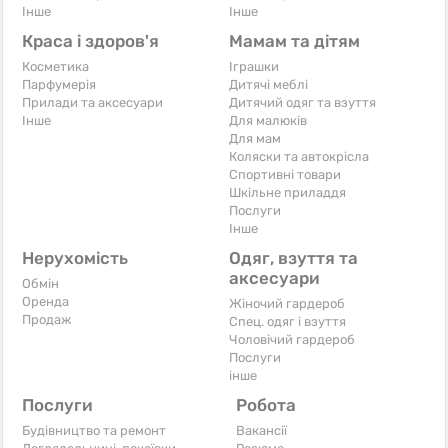
Iнше
Iнше
Краса і здоров'я
Мамам та дітям
Косметика
Іграшки
Парфумерія
Дитячі меблі
Прилади та аксесуари
Дитячий одяг та взуття
Iнше
Для малюків
Для мам
Коляски та автокрісла
Спортивні товари
Шкільне приладдя
Послуги
Iнше
Нерухомість
Одяг, взуття та
аксесуари
Обмін
Оренда
Жіночий гардероб
Продаж
Спец. одяг і взуття
Чоловічий гардероб
Послуги
інше
Послуги
Робота
Будівництво та ремонт
Вакансії