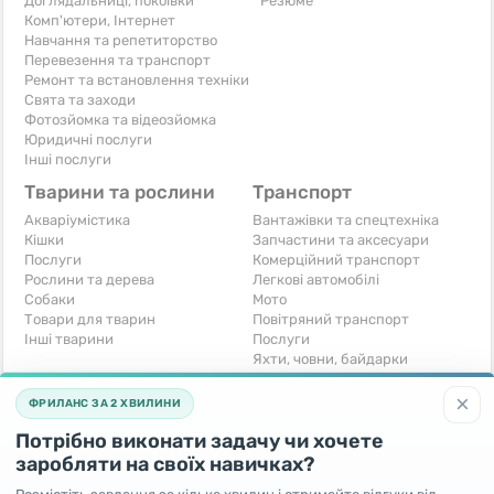
Доглядальниці, покоївки
Резюме
Комп'ютери, Інтернет
Навчання та репетиторство
Перевезення та транспорт
Ремонт та встановлення техніки
Свята та заходи
Фотозйомка та відеозйомка
Юридичні послуги
Інші послуги
Тварини та рослини
Транспорт
Акваріумістика
Вантажівки та спецтехніка
Кішки
Запчастини та аксесуари
Послуги
Комерційний транспорт
Рослини та дерева
Легкові автомобілі
Собаки
Мото
Товари для тварин
Повітряний транспорт
Інші тварини
Послуги
Яхти, човни, байдарки
Інші транспортні засоби
×
ФРИЛАНС ЗА 2 ХВИЛИНИ
Хобі та відпочинок
Для бізнесу
Потрібно виконати задачу чи хочете
Книги та журнали
Готовий бізнес
Музичні інструменти
Устаткування для бізнесу
заробляти на своїх навичках?
Полювання та рибальство
Послуги