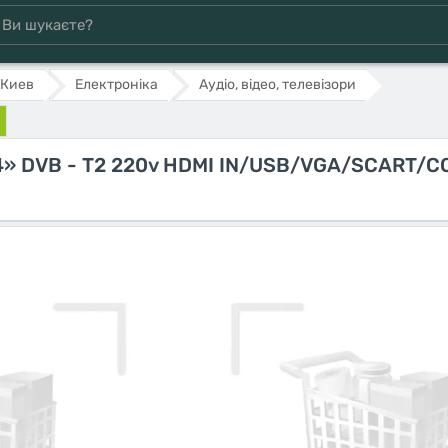
Киев
Електроніка
Аудіо, відео, телевізори
4» DVB - T2 220v HDMI IN/USB/VGA/SCART/C