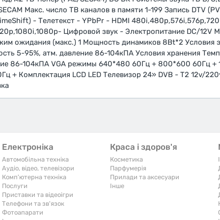
ECAM Макс. число ТВ каналов в памяти 1-199 Запись DTV (P
eShift) - Телетекст - YPbPr - HDMI 480i,480p,576i,576p,720
720p,1080i,1080p- Цифровой звук - Электропитание DC/12V М
ежим ожидания (макс.) 1 Мощность динамиков 8Bt*2 Условия 
ость 5-95%, атм. давление 86-104кПА Условия хранения Темп
ние 86-104кПА VGA режимы 640*480 60Гц + 800*600 60Гц + 
0Гц + Комплектация LCD LED Телевизор 24» DVB - T2 12v/220
вка
Електроніка
Краса і здоров'я
Автомобільна техніка
Косметика
Аудіо, відео, телевізори
Парфумерія
Комп'ютерна техніка
Прилади та аксесуари
Послуги
Iнше
Приставки та відеоігри
Телефони та зв'язок
Фотоапарати