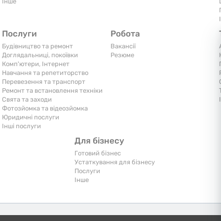
Iнше
Послуги
Робота
Будівництво та ремонт
Вакансії
Доглядальниці, покоївки
Резюме
Комп'ютери, Інтернет
Навчання та репетиторство
Перевезення та транспорт
Ремонт та встановлення техніки
Свята та заходи
Фотозйомка та відеозйомка
Юридичні послуги
Інші послуги
Для бізнесу
Готовий бізнес
Устаткування для бізнесу
Послуги
Iнше