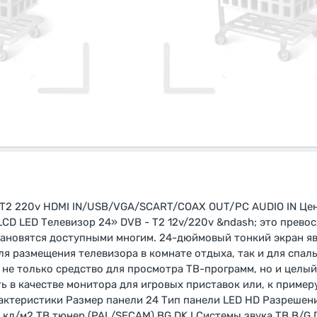
 T2 220v HDMI IN/USB/VGA/SCART/COAX OUT/PC AUDIO IN Це
LCD LED Телевизор 24» DVB - T2 12v/220v &ndash; это прев
становятся доступными многим. 24-дюймовый тонкий экран я
я размещения телевизора в комнате отдыха, так и для спаль
 не только средство для просмотра ТВ-программ, но и целы
ь в качестве монитора для игровых приставок или, к пример
актеристики Размер панели 24 Тип панели LED HD Разрешен
кд/м2 ТВ тюнер (PAL/SECAM) BG DK I Системы звука ТВ B/G,D