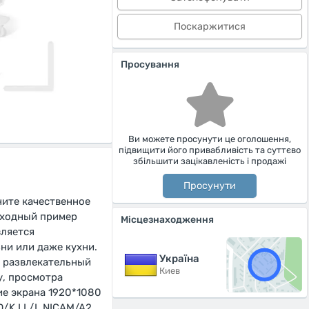
Поскаржитися
Просування
Ви можете просунути це оголошення,
підвищити його привабливість та суттєво
збільшити зацікавленість і продажі
Просунути
ните качественное
осходный пример
Місцезнаходження
вляется
ни или даже кухни.
Україна
й развлекательный
Киев
у, просмотра
ие экрана 1920*1080
/K,I,L/L,NICAM/A2