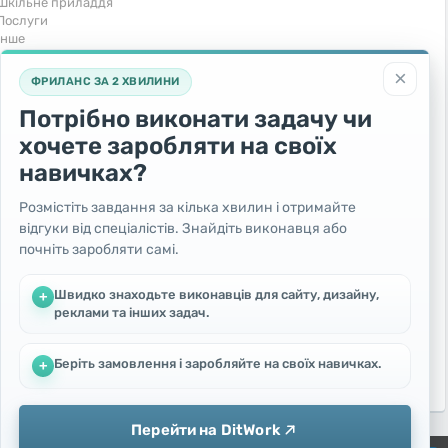
Шкільне приладдя
Послуги
Iнше
Тварини та рослини
Транспорт
×
ФРИЛАНС ЗА 2 ХВИЛИНИ
Акваріумістика
Вантажівки та спецтехніка
Кішки
Запчастини та аксесуари
Потрібно виконати задачу чи
Послуги
Комерційний транспорт
хочете заробляти на своїх
Рослини та дерева
Легкові автомобілі
Собаки
Мото
навичках?
Товари для тварин
Повітряний транспорт
Інші тварини
Послуги
Розмістіть завдання за кілька хвилин і отримайте
Яхти, човни, байдарки
відгуки від спеціалістів. Знайдіть виконавця або
Інші транспортні засоби
почніть заробляти самі.
Безкоштовно
Швидко знаходьте виконавців для сайту, дизайну,
+
Віддам безкоштовно
реклами та інших задач.
Поміняю - Обмін
Прийму в дар
Беріть замовлення і заробляйте на своїх навичках.
+
Перейти на DitWork