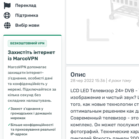
Переклад
Підтримка
Вибір мови
БЕЗКОШТОВНИЙ VPN
Захистіть інтернет
із MarcoVPN
MarcoVPN допомагає
захищати інтернет-
Опис
з’єднання, особисті дані
28 чер 2022 15:36 |
4 роки тому
та конфіденційність у
мережі. Підключайтеся за
LCD LED Телевизор 24» DVB -
кілька секунд без
изображение и чистый звук? 
складних налаштувань.
того, как новые технологии 
✓
Захист з’єднання у
оптимальным решением как дл
громадських і домашніх
Современный телевизор - это
мережах
комплекс. Он может послужит
✓
Більше конфіденційності
та приховування реальної
фотографий. Технические хар
IP-адреси
пикселей Яркость панели 200 