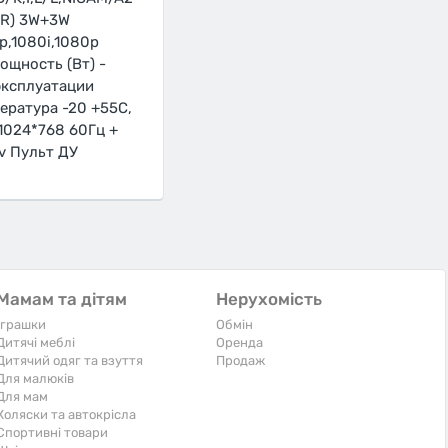
VR) 3W+3W
p,1080i,1080p
ощность (Bт) -
эксплуатации
ература -20 +55С,
1024*768 60Гц +
v Пульт ДУ
Мамам та дітям
Нерухомість
Іграшки
Обмін
Дитячі меблі
Оренда
Дитячий одяг та взуття
Продаж
Для малюків
Для мам
Коляски та автокрісла
Спортивні товари