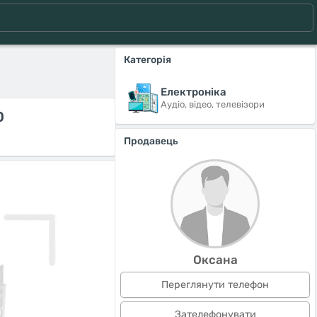
Категорія
Електроніка
Аудіо, відео, телевізори
O
Продавець
Оксана
Переглянути телефон
Зателефонувати