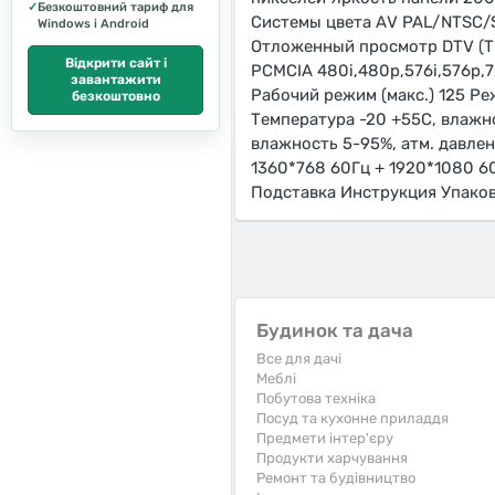
✓
Безкоштовний тариф для
Системы цвета АV PAL/NTSC/S
Windows і Android
Отложенный просмотр DTV (Tim
Відкрити сайт і
PCMCIA 480i,480p,576i,576p,
завантажити
Рабочий режим (макс.) 125 Р
безкоштовно
Температура -20 +55С, влажн
влажность 5-95%, атм. давле
1360*768 60Гц + 1920*1080 6
Подставка Инструкция Упако
Будинок та дача
Все для дачі
Меблі
Побутова техніка
Посуд та кухонне приладдя
Предмети інтер'єру
Продукти харчування
Ремонт та будівництво