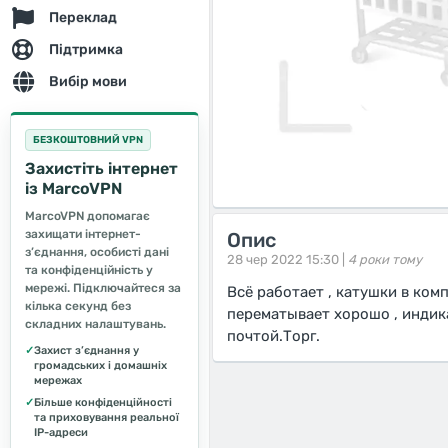
Переклад
Підтримка
Вибір мови
БЕЗКОШТОВНИЙ VPN
Захистіть інтернет
із MarcoVPN
MarcoVPN допомагає
захищати інтернет-
Опис
з’єднання, особисті дані
28 чер 2022 15:30 |
4 роки тому
та конфіденційність у
мережі. Підключайтеся за
Всё работает , катушки в ком
кілька секунд без
перематывает хорошо , инди
складних налаштувань.
почтой.Торг.
✓
Захист з’єднання у
громадських і домашніх
мережах
✓
Більше конфіденційності
та приховування реальної
IP-адреси