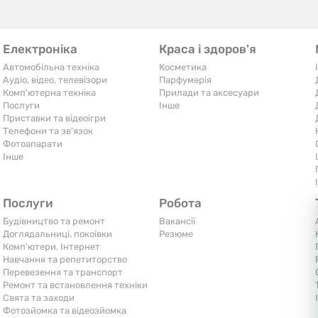
Електроніка
Краса і здоров'я
Автомобільна техніка
Косметика
Аудіо, відео, телевізори
Парфумерія
Комп'ютерна техніка
Прилади та аксесуари
Послуги
Iнше
Приставки та відеоігри
Телефони та зв'язок
Фотоапарати
Iнше
Послуги
Робота
Будівництво та ремонт
Вакансії
Доглядальниці, покоївки
Резюме
Комп'ютери, Інтернет
Навчання та репетиторство
Перевезення та транспорт
Ремонт та встановлення техніки
Свята та заходи
Фотозйомка та відеозйомка