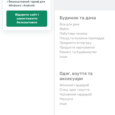
✓
Безкоштовний тариф для
Windows і Android
Відкрити сайт і
Будинок та дача
завантажити
безкоштовно
Все для дачі
Меблі
Побутова техніка
Посуд та кухонне приладдя
Предмети інтер'єру
Продукти харчування
Ремонт та будівництво
Iнше
Одяг, взуття та
аксесуари
Жіночий гардероб
Спец. одяг і взуття
Чоловічий гардероб
Послуги
інше