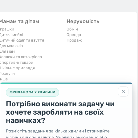
Мамам та дітям
Нерухомість
Іграшки
Обмін
Дитячі меблі
Оренда
Дитячий одяг та взуття
Продаж
Для малюків
Для мам
Коляски та автокрісла
Спортивні товари
Шкільне приладдя
Послуги
Iнше
Тварини та рослини
Транспорт
×
ФРИЛАНС ЗА 2 ХВИЛИНИ
Акваріумістика
Вантажівки та спецтехніка
Кішки
Запчастини та аксесуари
Потрібно виконати задачу чи
Послуги
Комерційний транспорт
хочете заробляти на своїх
Рослини та дерева
Легкові автомобілі
Собаки
Мото
навичках?
Товари для тварин
Повітряний транспорт
Інші тварини
Послуги
Розмістіть завдання за кілька хвилин і отримайте
Яхти, човни, байдарки
відгуки від спеціалістів. Знайдіть виконавця або