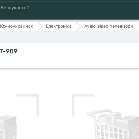
Южноукраинск
Електроніка
Аудіо, відео, телевізори
RT-909