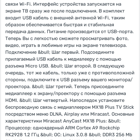
связи Wi-Fi. Интерфейс устройства запускается на
экране ТВ сразу же после подключения. В комплект
входит USB кабель с внешней антенной Wi-Fi, таким
образом обеспечивается быстрая и стабильная
передача данных. Питание производится от USB-порта.
Теперь Вы с легкостью сможете просматривать фото,
видео, играть в любимые игры на экране телевизора.
Подключение &bull; Шаг первый. Подсоедините
прилагаемый USB кабель к медиалееру с помощью
разъема Micro USB. &bull; Шаг второй. В следующую
очередь, тот же кабель, только уже с противоположной
стороны, подключите к USB разъему вашего монитора/
проектора. &bull; Шаг третий. Теперь присоедините
медиаплеер к экрану/проектору с помощью разъема
HDMI. &bull; Шаг четвертый. Напоследок установите
беспроводную связь с медиаплеером MX18 Plus TV Stick
посредством меню DLNA, Airplay или Miracast. Основные
характеристики Miracast AnyCast MX18 Plus: &bull;
Процессор: одноядерный ARM Cortex A9 Rockchip
RK2928 1.2 ГГц &bull; ОС: Linux 3.0.8 &bull; DDR3 256 Mb