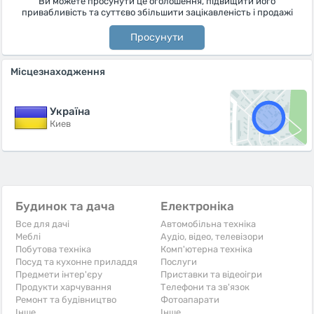
Ви можете просунути це оголошення, підвищити його
привабливість та суттєво збільшити зацікавленість і продажі
Просунути
Місцезнаходження
Україна
Киев
Будинок та дача
Електроніка
Все для дачі
Автомобільна техніка
Меблі
Аудіо, відео, телевізори
Побутова техніка
Комп'ютерна техніка
Посуд та кухонне приладдя
Послуги
Предмети інтер'єру
Приставки та відеоігри
Продукти харчування
Телефони та зв'язок
Ремонт та будівництво
Фотоапарати
Iнше
Iнше