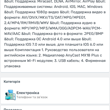
&bull; Поддержка: Miracast, DLNA, AirMirror, AirPlay &bull;
Поддерживаемые системы: Android, IOS, MAC, Windows
&bull; Поддержка 1080p видео &bull; Поддержка видео в
формате: AVI/DIVX/MKV/TS/DAT/MPG/MPEG1,
2,4/MP4/RM/RMVB/WMV &bull; Поддержка аудио в
формате: MP1/MP2/MP3/WMA/OGG/ADPCM-WAV/PCM-
WAV/AAC &bull; Поддержка фото в формате: JPEG/BMP
&bull; Поддержка ОС Android 4.0 или выше &bull;
Поддержка IOS 7.0 или выше, для планшета IOS 6.0 или
выше Комплектация 1. Руководство пользователя на
английском языке; 2. Медиаплеер AnyCast MX18 Plus с
встроенным Wi-Fi модулем; 3. USB кабель; 4. Фирменная
упаковка
Категорія
Електроніка
Телефони та зв'язок
Продавець