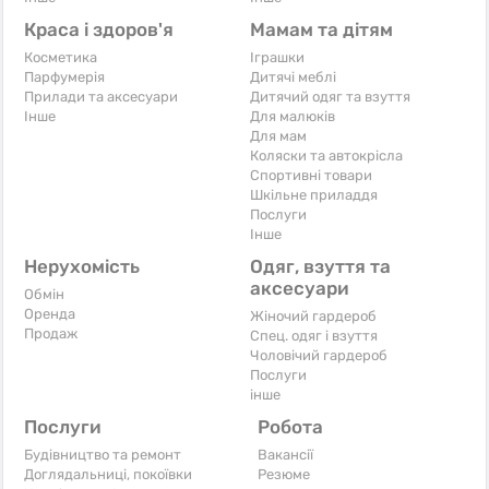
Краса і здоров'я
Мамам та дітям
Косметика
Іграшки
Парфумерія
Дитячі меблі
Прилади та аксесуари
Дитячий одяг та взуття
Iнше
Для малюків
Для мам
Коляски та автокрісла
Спортивні товари
Шкільне приладдя
Послуги
Iнше
Нерухомість
Одяг, взуття та
аксесуари
Обмін
Оренда
Жіночий гардероб
Продаж
Спец. одяг і взуття
Чоловічий гардероб
Послуги
інше
Послуги
Робота
Будівництво та ремонт
Вакансії
Доглядальниці, покоївки
Резюме