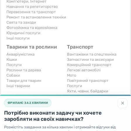
Комп'ютери, Інтернет
Навчання та репетиторство
Перевезення та транспорт
Ремонт та встановлення техніки
Свята та заходи
Фотозйомка та відеозйомка
Юридичні послуги
Інші послуги
Тварини та рослини
Транспорт
Акваріумістика
Вантажівки та спецтехніка
Кішки
Запчастини та аксесуари
Послуги
Комерційний транспорт
Рослини та дерева
Легкові автомобілі
Собаки
Мото
Товари для тварин
Повітряний транспорт
Інші тварини
Послуги
Яхти, човни, байдарки
Інші транспортні засоби
×
ФРИЛАНС ЗА 2 ХВИЛИНИ
Хобі та відпочинок
Для бізнесу
Потрібно виконати задачу чи хочете
Книги та журнали
Готовий бізнес
Музичні інструменти
Устаткування для бізнесу
заробляти на своїх навичках?
Полювання та рибальство
Послуги
Розмістіть завдання за кілька хвилин і отримайте відгуки від
Спорт і відпочинок
Iнше