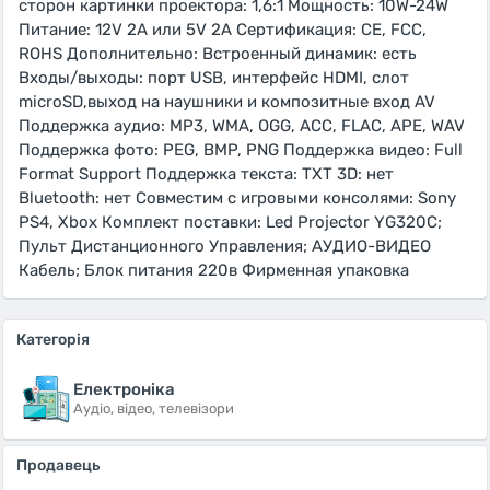
сторон картинки проектора: 1,6:1 Мощность: 10W-24W
Питание: 12V 2A или 5V 2A Сертификация: CE, FCC,
ROHS Дополнительно: Встроенный динамик: есть
Входы/выходы: порт USB, интерфейс HDMI, слот
microSD,выход на наушники и композитные вход AV
Поддержка аудио: MP3, WMA, OGG, ACC, FLAC, APE, WAV
Поддержка фото: PEG, BMP, PNG Поддержка видео: Full
Format Support Поддержка текста: TXT 3D: нет
Bluetooth: нет Совместим с игровыми консолями: Sony
PS4, Xbox Комплект поставки: Led Projector YG320C;
Пульт Дистанционного Управления; АУДИО-ВИДЕО
Кабель; Блок питания 220в Фирменная упаковка
Категорія
Електроніка
Аудіо, відео, телевізори
Продавець