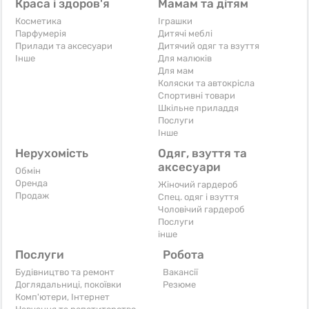
Краса і здоров'я
Мамам та дітям
Косметика
Іграшки
Парфумерія
Дитячі меблі
Прилади та аксесуари
Дитячий одяг та взуття
Iнше
Для малюків
Для мам
Коляски та автокрісла
Спортивні товари
Шкільне приладдя
Послуги
Iнше
Нерухомість
Одяг, взуття та
аксесуари
Обмін
Оренда
Жіночий гардероб
Продаж
Спец. одяг і взуття
Чоловічий гардероб
Послуги
інше
Послуги
Робота
Будівництво та ремонт
Вакансії
Доглядальниці, покоївки
Резюме
Комп'ютери, Інтернет