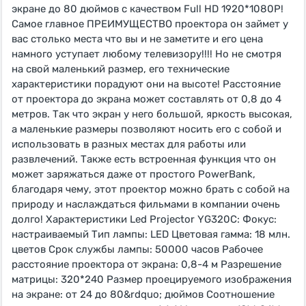
экране до 80 дюймов с качеством Full HD 1920*1080P!
Самое главное ПРЕИМУЩЕСТВО проектора он займет у
вас столько места что вы и не заметите и его цена
намного уступает любому телевизору!!!! Но не смотря
на свой маленький размер, его технические
характеристики порадуют они на высоте! Расстояние
от проектора до экрана может составлять от 0,8 до 4
метров. Так что экран у него большой, яркость высокая,
а маленькие размеры позволяют носить его с собой и
использовать в разных местах для работы или
развлечений. Также есть встроенная функция что он
может заряжаться даже от простого PowerBank,
благодаря чему, этот проектор можно брать с собой на
природу и наслаждаться фильмами в компании очень
долго! Характеристики Led Projector YG320C: Фокус:
настраиваемый Тип лампы: LED Цветовая гамма: 18 млн.
цветов Срок службы лампы: 50000 часов Рабочее
расстояние проектора от экрана: 0,8-4 м Разрешение
матрицы: 320*240 Размер проецируемого изображения
на экране: от 24 до 80&rdquo; дюймов Соотношение