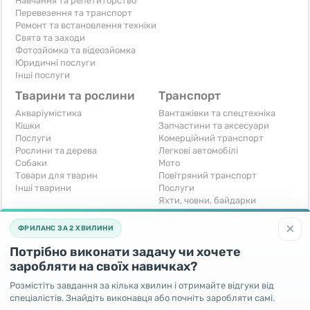
Навчання та репетиторство
Перевезення та транспорт
Ремонт та встановлення техніки
Свята та заходи
Фотозйомка та відеозйомка
Юридичні послуги
Інші послуги
Тварини та рослини
Транспорт
Акваріумістика
Вантажівки та спецтехніка
Кішки
Запчастини та аксесуари
Послуги
Комерційний транспорт
Рослини та дерева
Легкові автомобілі
Собаки
Мото
Товари для тварин
Повітряний транспорт
Інші тварини
Послуги
Яхти, човни, байдарки
Інші транспортні засоби
×
ФРИЛАНС ЗА 2 ХВИЛИНИ
Хобі та відпочинок
Для бізнесу
Потрібно виконати задачу чи хочете
Книги та журнали
Готовий бізнес
Музичні інструменти
Устаткування для бізнесу
заробляти на своїх навичках?
Полювання та рибальство
Послуги
Розмістіть завдання за кілька хвилин і отримайте відгуки від
Спорт і відпочинок
Iнше
спеціалістів. Знайдіть виконавця або почніть заробляти самі.
Iнше