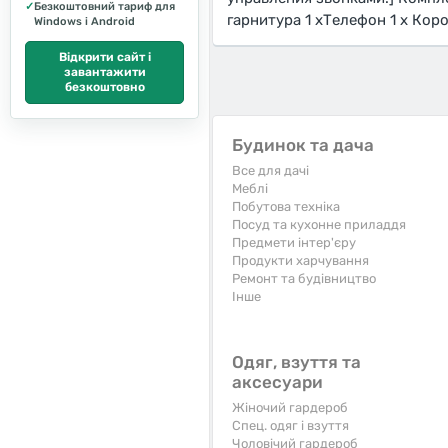
✓
Безкоштовний тариф для
гарнитура 1 хТелефон 1 x Кор
Windows і Android
Відкрити сайт і
завантажити
безкоштовно
Будинок та дача
Все для дачі
Меблі
Побутова техніка
Посуд та кухонне приладдя
Предмети інтер'єру
Продукти харчування
Ремонт та будівництво
Iнше
Одяг, взуття та
аксесуари
Жіночий гардероб
Спец. одяг і взуття
Чоловічий гардероб