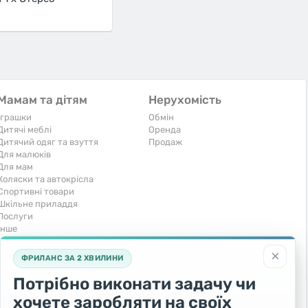
Мамам та дітям
Нерухомість
Іграшки
Обмін
Дитячі меблі
Оренда
Дитячий одяг та взуття
Продаж
Для малюків
Для мам
Коляски та автокрісла
Спортивні товари
Шкільне приладдя
Послуги
Iнше
Тварини та рослини
Транспорт
×
ФРИЛАНС ЗА 2 ХВИЛИНИ
Акваріумістика
Вантажівки та спецтехніка
Кішки
Запчастини та аксесуари
Потрібно виконати задачу чи
Послуги
Комерційний транспорт
хочете заробляти на своїх
Рослини та дерева
Легкові автомобілі