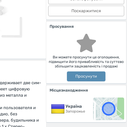
Поскаржитися
Просування
Ви можете просунути це оголошення,
підвищити його привабливість та суттєво
збільшити зацікавленість і продажі
Просунути
держивает две сим-
имеет цифровую
Місцезнаходження
из металла и
Україна
и пользователя и
Запорожье
дио, без
зера, будильника и
 1 х Стерео-