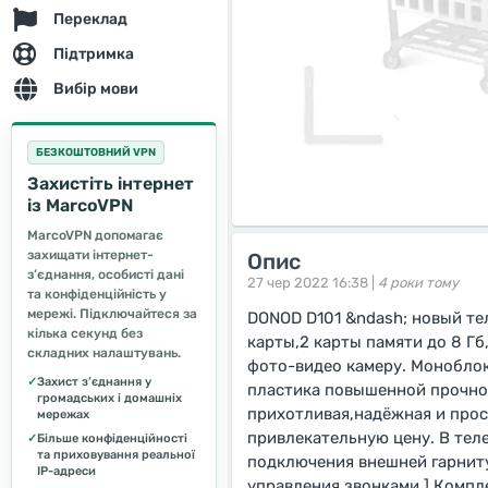
Переклад
Підтримка
Вибір мови
БЕЗКОШТОВНИЙ VPN
Захистіть інтернет
із MarcoVPN
MarcoVPN допомагає
захищати інтернет-
Опис
з’єднання, особисті дані
27 чер 2022 16:38 |
4 роки тому
та конфіденційність у
мережі. Підключайтеся за
DONOD D101 &ndash; новый те
кілька секунд без
карты,2 карты памяти до 8 Гб
складних налаштувань.
фото-видео камеру. Моноблок
✓
Захист з’єднання у
пластика повышенной прочнос
громадських і домашніх
прихотливая,надёжная и прос
мережах
привлекательную цену. В тел
✓
Більше конфіденційності
та приховування реальної
подключения внешней гарниту
IP-адреси
управления звонками. ] Компл