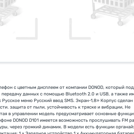
лефон с цветным дисплеем от компании DONOD, который под
, передачу данных с помощью Bluetooth 2.0 и USB, а также 
 Русское меню Русский ввод SMS. Экран-1,8» Корпус сделан 
ти. защита от пыли, устойчивость к тряске и вибрации, Не
тая в управлении модель предусматривает основные функци
ефоне DONOD D101 имеется возможность прослушивать FM ра
ры, через громкий динамик. В модели есть функции органай
ектация: 1 х Зарядное устройство 1 х Аккумуляторная батарея