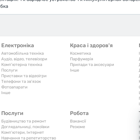
обка
Електроніка
Краса і здоров'я
Автомобільна техніка
Косметика
Аудіо, відео, телевізори
Парфумерія
Комп'ютерна техніка
Прилади та аксесуари
Послуги
Iнше
Приставки та відеоігри
Телефони та зв'язок
Фотоапарати
Iнше
Послуги
Робота
Будівництво та ремонт
Вакансії
Доглядальниці, покоївки
Резюме
Комп'ютери, Інтернет
Навчання та репетиторство