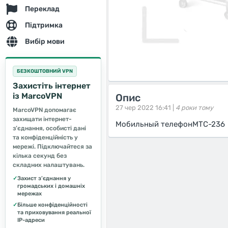
Переклад
Підтримка
Вибір мови
БЕЗКОШТОВНИЙ VPN
Захистіть інтернет
із MarcoVPN
Опис
27 чер 2022 16:41 |
4 роки тому
MarcoVPN допомагає
захищати інтернет-
Мобильный телефонМТС-236
з’єднання, особисті дані
та конфіденційність у
мережі. Підключайтеся за
кілька секунд без
складних налаштувань.
✓
Захист з’єднання у
громадських і домашніх
мережах
✓
Більше конфіденційності
та приховування реальної
IP-адреси