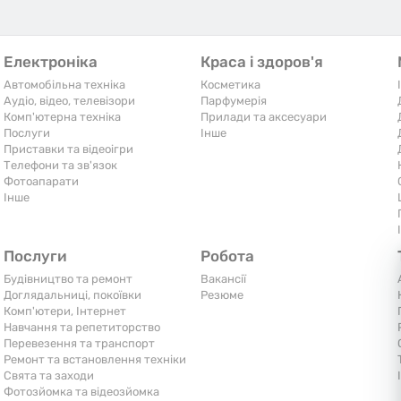
Електроніка
Краса і здоров'я
Автомобільна техніка
Косметика
Аудіо, відео, телевізори
Парфумерія
Комп'ютерна техніка
Прилади та аксесуари
Послуги
Iнше
Приставки та відеоігри
Телефони та зв'язок
Фотоапарати
Iнше
Послуги
Робота
Будівництво та ремонт
Вакансії
Доглядальниці, покоївки
Резюме
Комп'ютери, Інтернет
Навчання та репетиторство
Перевезення та транспорт
Ремонт та встановлення техніки
Свята та заходи
Фотозйомка та відеозйомка