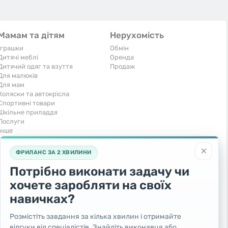
Мамам та дітям
Нерухомість
Іграшки
Обмін
Дитячі меблі
Оренда
Дитячий одяг та взуття
Продаж
Для малюків
Для мам
Коляски та автокрісла
Спортивні товари
Шкільне приладдя
Послуги
Iнше
Тварини та рослини
Транспорт
×
ФРИЛАНС ЗА 2 ХВИЛИНИ
Акваріумістика
Вантажівки та спецтехніка
Кішки
Запчастини та аксесуари
Потрібно виконати задачу чи
Послуги
Комерційний транспорт
хочете заробляти на своїх
Рослини та дерева
Легкові автомобілі
Собаки
Мото
навичках?
Товари для тварин
Повітряний транспорт
Інші тварини
Послуги
Розмістіть завдання за кілька хвилин і отримайте
Яхти, човни, байдарки
відгуки від спеціалістів. Знайдіть виконавця або