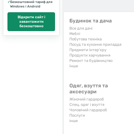
✓
Безкоштовний тариф для
Windows і Android
Відкрити сайт і
Будинок та дача
завантажити
безкоштовно
Все для дачі
Меблі
Побутова техніка
Посуд та кухонне приладдя
Предмети інтер'єру
Продукти харчування
Ремонт та будівництво
Iнше
Одяг, взуття та
аксесуари
Жіночий гардероб
Спец. одяг і взуття
Чоловічий гардероб
Послуги
інше