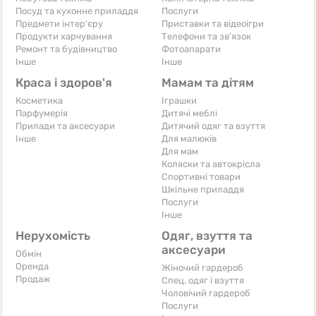
Посуд та кухонне приладдя
Послуги
Предмети інтер'єру
Приставки та відеоігри
Продукти харчування
Телефони та зв'язок
Ремонт та будівництво
Фотоапарати
Iнше
Iнше
Краса і здоров'я
Мамам та дітям
Косметика
Іграшки
Парфумерія
Дитячі меблі
Прилади та аксесуари
Дитячий одяг та взуття
Iнше
Для малюків
Для мам
Коляски та автокрісла
Спортивні товари
Шкільне приладдя
Послуги
Iнше
Нерухомість
Одяг, взуття та
аксесуари
Обмін
Оренда
Жіночий гардероб
Продаж
Спец. одяг і взуття
Чоловічий гардероб
Послуги