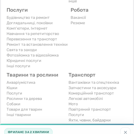
інше
Послуги
Робота
Будівництво та ремонт
Вакансії
Доглядальниці, покоївки
Резюме
Комп'ютери, Інтернет
Навчання та репетиторство
Перевезення та транспорт
Ремонт та встановлення техніки
Свята та заходи
Фотозйомка та відеозйомка
Юридичні послуги
Інші послуги
Тварини та рослини
Транспорт
Акваріумістика
Вантажівки та спецтехніка
Кішки
Запчастини та аксесуари
Послуги
Комерційний транспорт
Рослини та дерева
Легкові автомобілі
Собаки
Мото
Товари для тварин
Повітряний транспорт
Інші тварини
Послуги
Яхти, човни, байдарки
Інші транспортні засоби
×
ФРИЛАНС ЗА 2 ХВИЛИНИ