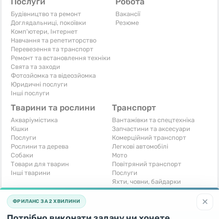
Послуги
Робота
Будівництво та ремонт
Вакансії
Доглядальниці, покоївки
Резюме
Комп'ютери, Інтернет
Навчання та репетиторство
Перевезення та транспорт
Ремонт та встановлення техніки
Свята та заходи
Фотозйомка та відеозйомка
Юридичні послуги
Інші послуги
Тварини та рослини
Транспорт
Акваріумістика
Вантажівки та спецтехніка
Кішки
Запчастини та аксесуари
Послуги
Комерційний транспорт
Рослини та дерева
Легкові автомобілі
Собаки
Мото
Товари для тварин
Повітряний транспорт
Інші тварини
Послуги
Яхти, човни, байдарки
Інші транспортні засоби
×
ФРИЛАНС ЗА 2 ХВИЛИНИ
Хобі та відпочинок
Для бізнесу
Потрібно виконати задачу чи хочете
Книги та журнали
Готовий бізнес