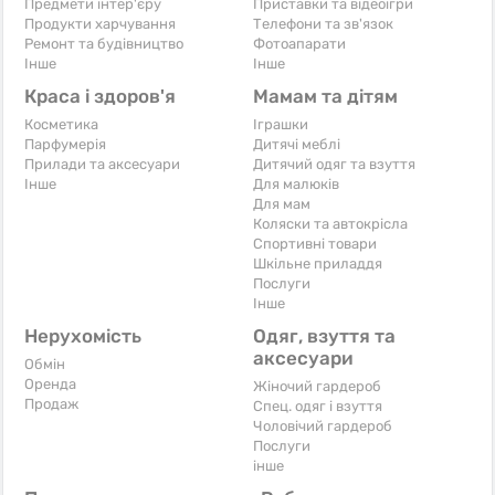
Предмети інтер'єру
Приставки та відеоігри
Продукти харчування
Телефони та зв'язок
Ремонт та будівництво
Фотоапарати
Iнше
Iнше
Краса і здоров'я
Мамам та дітям
Косметика
Іграшки
Парфумерія
Дитячі меблі
Прилади та аксесуари
Дитячий одяг та взуття
Iнше
Для малюків
Для мам
Коляски та автокрісла
Спортивні товари
Шкільне приладдя
Послуги
Iнше
Нерухомість
Одяг, взуття та
аксесуари
Обмін
Оренда
Жіночий гардероб
Продаж
Спец. одяг і взуття
Чоловічий гардероб
Послуги
інше