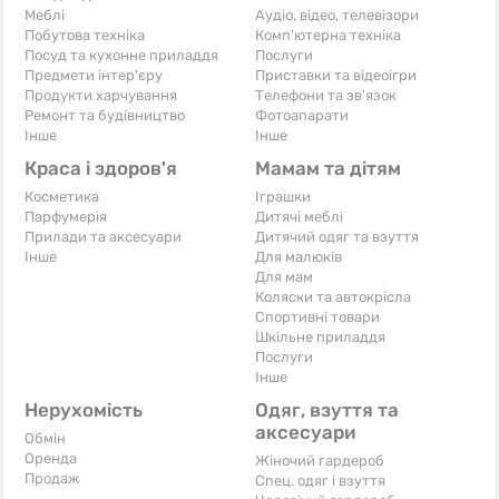
Меблі
Аудіо, відео, телевізори
Побутова техніка
Комп'ютерна техніка
Посуд та кухонне приладдя
Послуги
Предмети інтер'єру
Приставки та відеоігри
Продукти харчування
Телефони та зв'язок
Ремонт та будівництво
Фотоапарати
Iнше
Iнше
Краса і здоров'я
Мамам та дітям
Косметика
Іграшки
Парфумерія
Дитячі меблі
Прилади та аксесуари
Дитячий одяг та взуття
Iнше
Для малюків
Для мам
Коляски та автокрісла
Спортивні товари
Шкільне приладдя
Послуги
Iнше
Нерухомість
Одяг, взуття та
аксесуари
Обмін
Оренда
Жіночий гардероб
Продаж
Спец. одяг і взуття