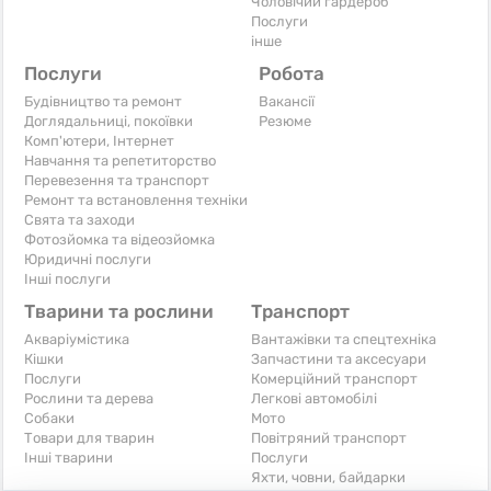
Чоловічий гардероб
Послуги
інше
Послуги
Робота
Будівництво та ремонт
Вакансії
Доглядальниці, покоївки
Резюме
Комп'ютери, Інтернет
Навчання та репетиторство
Перевезення та транспорт
Ремонт та встановлення техніки
Свята та заходи
Фотозйомка та відеозйомка
Юридичні послуги
Інші послуги
Тварини та рослини
Транспорт
Акваріумістика
Вантажівки та спецтехніка
Кішки
Запчастини та аксесуари
Послуги
Комерційний транспорт
Рослини та дерева
Легкові автомобілі
Собаки
Мото
Товари для тварин
Повітряний транспорт
Інші тварини
Послуги
Яхти, човни, байдарки