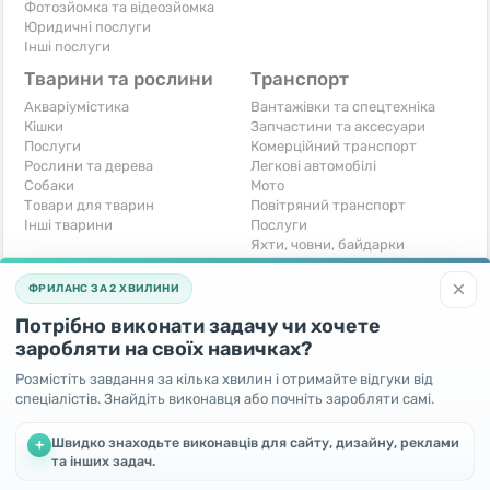
Фотозйомка та відеозйомка
Юридичні послуги
Інші послуги
Тварини та рослини
Транспорт
Акваріумістика
Вантажівки та спецтехніка
Кішки
Запчастини та аксесуари
Послуги
Комерційний транспорт
Рослини та дерева
Легкові автомобілі
Собаки
Мото
Товари для тварин
Повітряний транспорт
Інші тварини
Послуги
Яхти, човни, байдарки
Інші транспортні засоби
×
ФРИЛАНС ЗА 2 ХВИЛИНИ
Хобі та відпочинок
Для бізнесу
Потрібно виконати задачу чи хочете
Книги та журнали
Готовий бізнес
Музичні інструменти
Устаткування для бізнесу
заробляти на своїх навичках?
Полювання та рибальство
Послуги
Розмістіть завдання за кілька хвилин і отримайте відгуки від
Спорт і відпочинок
Iнше
спеціалістів. Знайдіть виконавця або почніть заробляти самі.
Iнше
Безкоштовно
Швидко знаходьте виконавців для сайту, дизайну, реклами
+
та інших задач.
Віддам безкоштовно
Поміняю - Обмін