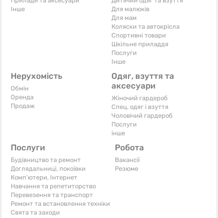
Прилади та аксесуари
Дитячий одяг та взуття
Iнше
Для малюків
Для мам
Коляски та автокрісла
Спортивні товари
Шкільне приладдя
Послуги
Iнше
Нерухомість
Одяг, взуття та
аксесуари
Обмін
Оренда
Жіночий гардероб
Продаж
Спец. одяг і взуття
Чоловічий гардероб
Послуги
інше
Послуги
Робота
Будівництво та ремонт
Вакансії
Доглядальниці, покоївки
Резюме
Комп'ютери, Інтернет
Навчання та репетиторство
Перевезення та транспорт
Ремонт та встановлення техніки
Свята та заходи