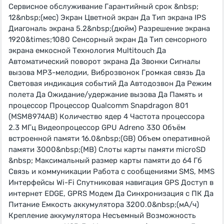
Сервисное обслуживание Гарантийный срок &nbsp;
12&nbsp;(мес) Экран Цветной экран Да Тип экрана IPS
Диагональ экрана 5.2&nbsp;(дюйм) Разрешение экрана
1920&times;1080 Сенсорный экран Да Тип сенсорного
экрана емкосной Технология Multitouch Да
Автоматический поворот экрана Да Звонки Сигналы
вызова MP3-мелодии, Виброзвонок Громкая связь Да
Световая индикация событий Да Автодозвон Да Режим
полета Да Ожидание/удержание вызова Да Память и
процессор Процессор Qualcomm Snapdragon 801
(MSM8974AB) Количество ядер 4 Частота процессора
2.3 МГц Видеопроцессор GPU Adreno 330 Объём
встроенной памяти 16.0&nbsp;(GB) Объем оперативной
памяти 3000&nbsp;(MB) Слоты карты памяти microSD
&nbsp; Максимальный размер карты памяти до 64 Гб
Связь и коммуникации Работа с сообщениями SMS, MMS
Интерфейсы Wi-Fi Спутниковая навигация GPS Доступ в
интернет EDGE, GPRS Модем Да Синхронизация с ПК Да
Питание Емкость аккумулятора 3200.0&nbsp;(мА/ч)
Крепление аккумулятора Несъемный Возможность