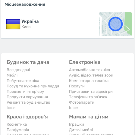
Місцезнаходження
Україна
Киев
Будинок та дача
Електроніка
Все для дачі
Автомобільна техніка
Меблі
Аудіо, відео, телевізори
Побутова техніка
Комп'ютерна техніка
Посуд та кухонне приладдя
Послуги
Предмети інтер'єру
Приставки та відеоігри
Продукти харчування
Телефони та зв'язок
Ремонт та будівництво
Фотоапарати
Iнше
Iнше
Краса і здоров'я
Мамам та дітям
Косметика
Іграшки
Парфумерія
Дитячі меблі