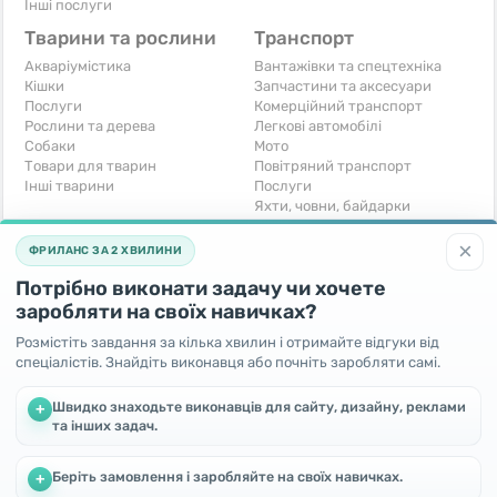
Інші послуги
Тварини та рослини
Транспорт
Акваріумістика
Вантажівки та спецтехніка
Кішки
Запчастини та аксесуари
Послуги
Комерційний транспорт
Рослини та дерева
Легкові автомобілі
Собаки
Мото
Товари для тварин
Повітряний транспорт
Інші тварини
Послуги
Яхти, човни, байдарки
Інші транспортні засоби
×
ФРИЛАНС ЗА 2 ХВИЛИНИ
Хобі та відпочинок
Для бізнесу
Потрібно виконати задачу чи хочете
Книги та журнали
Готовий бізнес
Музичні інструменти
Устаткування для бізнесу
заробляти на своїх навичках?
Полювання та рибальство
Послуги
Розмістіть завдання за кілька хвилин і отримайте відгуки від
Спорт і відпочинок
Iнше
спеціалістів. Знайдіть виконавця або почніть заробляти самі.
Iнше
Безкоштовно
Швидко знаходьте виконавців для сайту, дизайну, реклами
+
та інших задач.
Віддам безкоштовно
Поміняю - Обмін
Прийму в дар
Беріть замовлення і заробляйте на своїх навичках.
Ми використовуємо файли cookie, щоб покращити роботу та
+
підвищити ефективність сайту