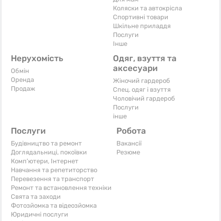
Коляски та автокрісла
Спортивні товари
Шкільне приладдя
Послуги
Iнше
Нерухомість
Одяг, взуття та
аксесуари
Обмін
Оренда
Жіночий гардероб
Продаж
Спец. одяг і взуття
Чоловічий гардероб
Послуги
інше
Послуги
Робота
Будівництво та ремонт
Вакансії
Доглядальниці, покоївки
Резюме
Комп'ютери, Інтернет
Навчання та репетиторство
Перевезення та транспорт
Ремонт та встановлення техніки
Свята та заходи
Фотозйомка та відеозйомка
Юридичні послуги