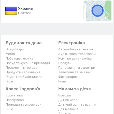
Україна
Полтава
Будинок та дача
Електроніка
Все для дачі
Автомобільна техніка
Меблі
Аудіо, відео, телевізори
Побутова техніка
Комп'ютерна техніка
Посуд та кухонне приладдя
Послуги
Предмети інтер'єру
Приставки та відеоігри
Продукти харчування
Телефони та зв'язок
Ремонт та будівництво
Фотоапарати
Iнше
Iнше
Краса і здоров'я
Мамам та дітям
Косметика
Іграшки
Парфумерія
Дитячі меблі
Прилади та аксесуари
Дитячий одяг та взуття
Iнше
Для малюків
Для мам