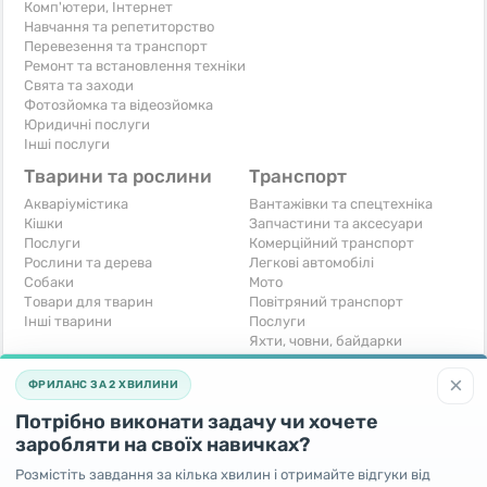
Комп'ютери, Інтернет
Навчання та репетиторство
Перевезення та транспорт
Ремонт та встановлення техніки
Свята та заходи
Фотозйомка та відеозйомка
Юридичні послуги
Інші послуги
Тварини та рослини
Транспорт
Акваріумістика
Вантажівки та спецтехніка
Кішки
Запчастини та аксесуари
Послуги
Комерційний транспорт
Рослини та дерева
Легкові автомобілі
Собаки
Мото
Товари для тварин
Повітряний транспорт
Інші тварини
Послуги
Яхти, човни, байдарки
Інші транспортні засоби
×
ФРИЛАНС ЗА 2 ХВИЛИНИ
Хобі та відпочинок
Для бізнесу
Потрібно виконати задачу чи хочете
Книги та журнали
Готовий бізнес
Музичні інструменти
Устаткування для бізнесу
заробляти на своїх навичках?
Полювання та рибальство
Послуги
Розмістіть завдання за кілька хвилин і отримайте відгуки від
Спорт і відпочинок
Iнше