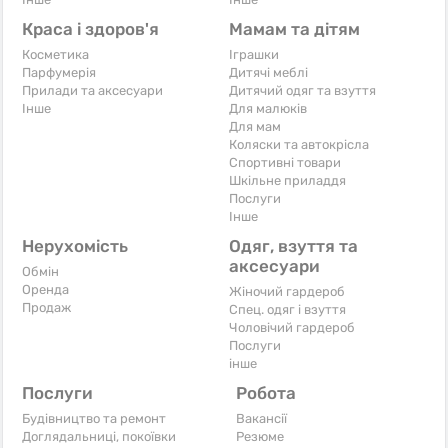
Краса і здоров'я
Мамам та дітям
Косметика
Іграшки
Парфумерія
Дитячі меблі
Прилади та аксесуари
Дитячий одяг та взуття
Iнше
Для малюків
Для мам
Коляски та автокрісла
Спортивні товари
Шкільне приладдя
Послуги
Iнше
Нерухомість
Одяг, взуття та
аксесуари
Обмін
Оренда
Жіночий гардероб
Продаж
Спец. одяг і взуття
Чоловічий гардероб
Послуги
інше
Послуги
Робота
Будівництво та ремонт
Вакансії
Доглядальниці, покоївки
Резюме