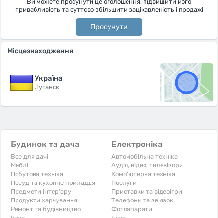
Ви можете просунути це оголошення, підвищити його
привабливість та суттєво збільшити зацікавленість і продажі
Просунути
Місцезнаходження
Україна
Луганск
Будинок та дача
Електроніка
Все для дачі
Автомобільна техніка
Меблі
Аудіо, відео, телевізори
Побутова техніка
Комп'ютерна техніка
Посуд та кухонне приладдя
Послуги
Предмети інтер'єру
Приставки та відеоігри
Продукти харчування
Телефони та зв'язок
Ремонт та будівництво
Фотоапарати
Iнше
Iнше