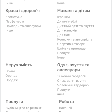
Iнше
Iнше
Краса і здоров'я
Мамам та дітям
Косметика
Іграшки
Парфумерія
Дитячі меблі
Прилади та аксесуари
Дитячий одяг та взуття
Iнше
Для малюків
Для мам
Коляски та автокрісла
Спортивні товари
Шкільне приладдя
Послуги
Iнше
Нерухомість
Одяг, взуття та
аксесуари
Обмін
Оренда
Жіночий гардероб
Продаж
Спец. одяг і взуття
Чоловічий гардероб
Послуги
інше
Послуги
Робота
Будівництво та ремонт
Вакансії