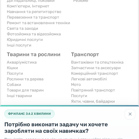
Доглядальниці, покоївки
Резюме
Комп'ютери, Інтернет
Навчання та репетиторство
Перевезення та транспорт
Ремонт та встановлення техніки
Свята та заходи
Фотозйомка та відеозйомка
Юридичні послуги
Інші послуги
Тварини та рослини
Транспорт
Акваріумістика
Вантажівки та спецтехніка
Кішки
Запчастини та аксесуари
Послуги
Комерційний транспорт
Рослини та дерева
Легкові автомобілі
Собаки
Мото
Товари для тварин
Повітряний транспорт
Інші тварини
Послуги
Яхти, човни, байдарки
Інші транспортні засоби
×
ФРИЛАНС ЗА 2 ХВИЛИНИ
Хобі та відпочинок
Для бізнесу
Потрібно виконати задачу чи хочете
Книги та журнали
Готовий бізнес
Музичні інструменти
Устаткування для бізнесу
заробляти на своїх навичках?
Полювання та рибальство
Послуги