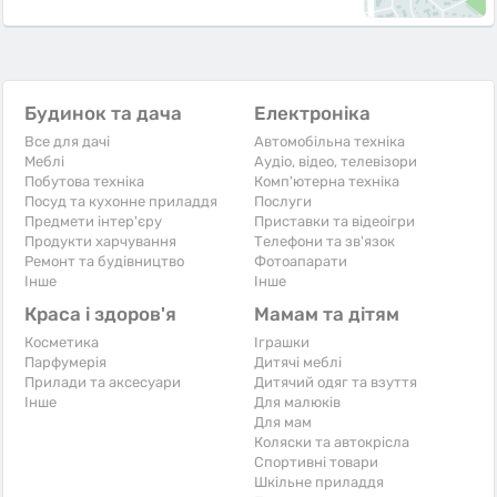
Будинок та дача
Електроніка
Все для дачі
Автомобільна техніка
Меблі
Аудіо, відео, телевізори
Побутова техніка
Комп'ютерна техніка
Посуд та кухонне приладдя
Послуги
Предмети інтер'єру
Приставки та відеоігри
Продукти харчування
Телефони та зв'язок
Ремонт та будівництво
Фотоапарати
Iнше
Iнше
Краса і здоров'я
Мамам та дітям
Косметика
Іграшки
Парфумерія
Дитячі меблі
Прилади та аксесуари
Дитячий одяг та взуття
Iнше
Для малюків
Для мам
Коляски та автокрісла
Спортивні товари
Шкільне приладдя