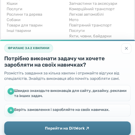
Кішки
Запчастини та аксесуари
Послуги
Комерційний транспорт
Рослини та дерева
Легкові автомобілі
Собаки
Мото
Товари для тварин
Повітряний транспорт
Інші тварини
Послуги
Яхти, човни, байдарки
Інші транспортні засоби
×
ФРИЛАНС ЗА 2 ХВИЛИНИ
Хобі та відпочинок
Для бізнесу
Потрібно виконати задачу чи хочете
Книги та журнали
Готовий бізнес
Музичні інструменти
Устаткування для бізнесу
заробляти на своїх навичках?
Полювання та рибальство
Послуги
Розмістіть завдання за кілька хвилин і отримайте відгуки від
Спорт і відпочинок
Iнше
спеціалістів. Знайдіть виконавця або почніть заробляти самі.
Iнше
Безкоштовно
Швидко знаходьте виконавців для сайту, дизайну, реклами
+
та інших задач.
Віддам безкоштовно
Поміняю - Обмін
Прийму в дар
Беріть замовлення і заробляйте на своїх навичках.
Ми використовуємо файли cookie, щоб покращити роботу та
+
підвищити ефективність сайту
Продовжуючи користування цим сайтом, Ви погоджуєтесь
на використання файлів cookie.
Перейти на DitWork
Окей! Зрозуміло