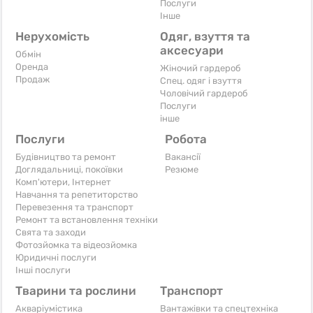
Послуги
Iнше
Нерухомість
Одяг, взуття та
аксесуари
Обмін
Оренда
Жіночий гардероб
Продаж
Спец. одяг і взуття
Чоловічий гардероб
Послуги
інше
Послуги
Робота
Будівництво та ремонт
Вакансії
Доглядальниці, покоївки
Резюме
Комп'ютери, Інтернет
Навчання та репетиторство
Перевезення та транспорт
Ремонт та встановлення техніки
Свята та заходи
Фотозйомка та відеозйомка
Юридичні послуги
Інші послуги
Тварини та рослини
Транспорт
Акваріумістика
Вантажівки та спецтехніка