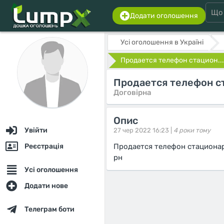
Додати оголошення
Усі оголошення в Україні
Продается телефон стацион...
Продается телефон с
Договірна
Опис
Увійти
27 чер 2022 16:23 |
4 роки тому
Реєстрація
Продается телефон стациона
рн
Усі оголошення
Додати нове
Телеграм боти