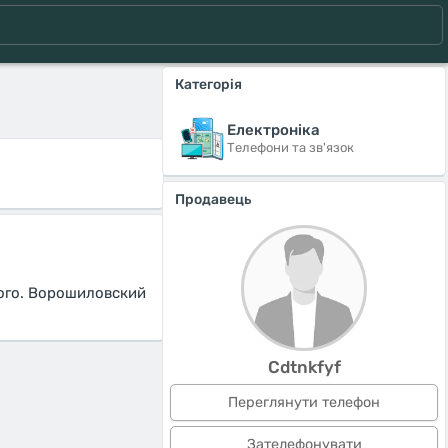
Категорія
Електроніка
Телефони та зв'язок
Продавець
ого. Ворошиловский
Cdtnkfyf
Переглянути телефон
Зателефонувати