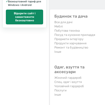
✓
Безкоштовний тариф для
Windows і Android
Відкрити сайт і
Будинок та дача
завантажити
безкоштовно
Все для дачі
Меблі
Побутова техніка
Посуд та кухонне приладдя
Предмети інтер'єру
Продукти харчування
Ремонт та будівництво
Iнше
Одяг, взуття та
аксесуари
Жіночий гардероб
Спец. одяг і взуття
Чоловічий гардероб
Послуги
інше