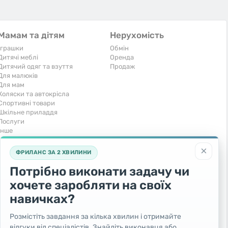
Мамам та дітям
Нерухомість
Іграшки
Обмін
Дитячі меблі
Оренда
Дитячий одяг та взуття
Продаж
Для малюків
Для мам
Коляски та автокрісла
Спортивні товари
Шкільне приладдя
Послуги
Iнше
Тварини та рослини
Транспорт
×
ФРИЛАНС ЗА 2 ХВИЛИНИ
Акваріумістика
Вантажівки та спецтехніка
Кішки
Запчастини та аксесуари
Потрібно виконати задачу чи
Послуги
Комерційний транспорт
хочете заробляти на своїх
Рослини та дерева
Легкові автомобілі
Собаки
Мото
навичках?
Товари для тварин
Повітряний транспорт
Інші тварини
Послуги
Розмістіть завдання за кілька хвилин і отримайте
Яхти, човни, байдарки
відгуки від спеціалістів. Знайдіть виконавця або