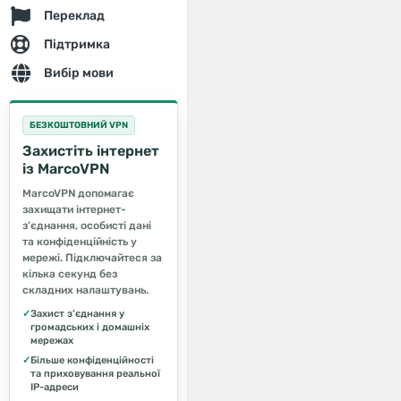
Переклад
Підтримка
Вибір мови
БЕЗКОШТОВНИЙ VPN
Захистіть інтернет
із MarcoVPN
MarcoVPN допомагає
захищати інтернет-
з’єднання, особисті дані
та конфіденційність у
мережі. Підключайтеся за
кілька секунд без
складних налаштувань.
✓
Захист з’єднання у
громадських і домашніх
мережах
✓
Більше конфіденційності
та приховування реальної
IP-адреси