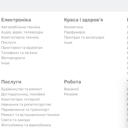
Електроніка
Краса і здоров'я
Автомобільна техніка
Косметика
Аудіо, відео, телевізори
Парфумерія
Комп'ютерна техніка
Прилади та аксесуари
Послуги
Iнше
Приставки та відеоігри
Телефони та зв'язок
Фотоапарати
Iнше
Послуги
Робота
Будівництво та ремонт
Вакансії
Доглядальниці, покоївки
Резюме
Комп'ютери, Інтернет
Навчання та репетиторство
Перевезення та транспорт
Ремонт та встановлення техніки
Свята та заходи
Фотозйомка та відеозйомка