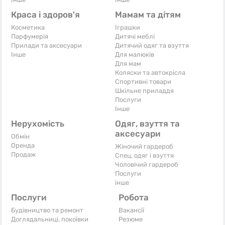
Краса і здоров'я
Мамам та дітям
Косметика
Іграшки
Парфумерія
Дитячі меблі
Прилади та аксесуари
Дитячий одяг та взуття
Iнше
Для малюків
Для мам
Коляски та автокрісла
Спортивні товари
Шкільне приладдя
Послуги
Iнше
Нерухомість
Одяг, взуття та
аксесуари
Обмін
Оренда
Жіночий гардероб
Продаж
Спец. одяг і взуття
Чоловічий гардероб
Послуги
інше
Послуги
Робота
Будівництво та ремонт
Вакансії
Доглядальниці, покоївки
Резюме