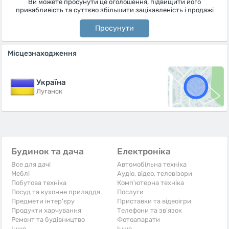
Ви можете просунути це оголошення, підвищити його
привабливість та суттєво збільшити зацікавленість і продажі
Просунути
Місцезнаходження
Україна
Луганск
Будинок та дача
Електроніка
Все для дачі
Автомобільна техніка
Меблі
Аудіо, відео, телевізори
Побутова техніка
Комп'ютерна техніка
Посуд та кухонне приладдя
Послуги
Предмети інтер'єру
Приставки та відеоігри
Продукти харчування
Телефони та зв'язок
Ремонт та будівництво
Фотоапарати
Iнше
Iнше