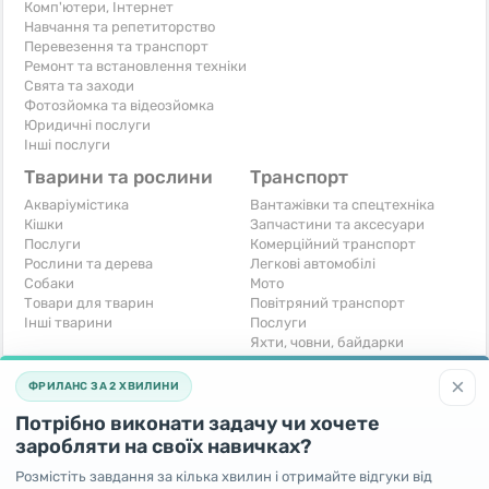
Комп'ютери, Інтернет
Навчання та репетиторство
Перевезення та транспорт
Ремонт та встановлення техніки
Свята та заходи
Фотозйомка та відеозйомка
Юридичні послуги
Інші послуги
Тварини та рослини
Транспорт
Акваріумістика
Вантажівки та спецтехніка
Кішки
Запчастини та аксесуари
Послуги
Комерційний транспорт
Рослини та дерева
Легкові автомобілі
Собаки
Мото
Товари для тварин
Повітряний транспорт
Інші тварини
Послуги
Яхти, човни, байдарки
Інші транспортні засоби
×
ФРИЛАНС ЗА 2 ХВИЛИНИ
Хобі та відпочинок
Для бізнесу
Потрібно виконати задачу чи хочете
Книги та журнали
Готовий бізнес
Музичні інструменти
Устаткування для бізнесу
заробляти на своїх навичках?
Полювання та рибальство
Послуги
Розмістіть завдання за кілька хвилин і отримайте відгуки від
Спорт і відпочинок
Iнше