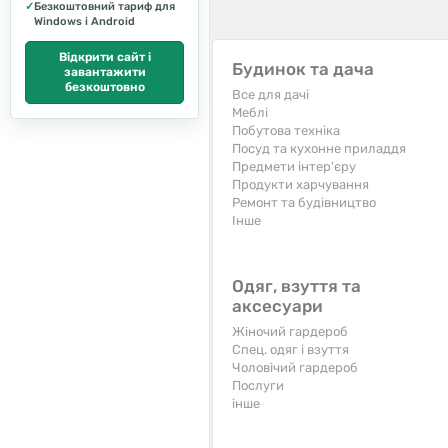
✓
Безкоштовний тариф для
Windows і Android
Відкрити сайт і
Будинок та дача
завантажити
безкоштовно
Все для дачі
Меблі
Побутова техніка
Посуд та кухонне приладдя
Предмети інтер'єру
Продукти харчування
Ремонт та будівництво
Iнше
Одяг, взуття та
аксесуари
Жіночий гардероб
Спец. одяг і взуття
Чоловічий гардероб
Послуги
інше