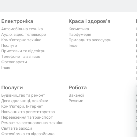
Електроніка
Краса і здоров'я
Автомобільна техніка
Косметика
Аудіо, відео, телевізори
Парфумерія
Комп'ютерна техніка
Прилади та аксесуари
Послуги
Iнше
Приставки та відеоігри
Телефони та зв'язок
Фотоапарати
Iнше
Послуги
Робота
Будівництво та ремонт
Вакансії
Доглядальниці, покоївки
Резюме
Комп'ютери, Інтернет
Навчання та репетиторство
Перевезення та транспорт
Ремонт та встановлення техніки
Свята та заходи
Фотозйомка та відеозйомка