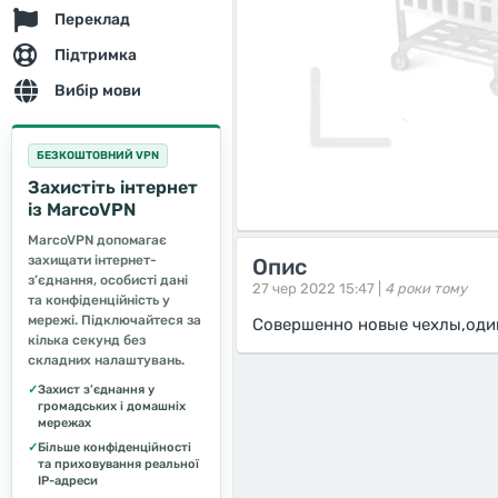
Переклад
Підтримка
Вибір мови
БЕЗКОШТОВНИЙ VPN
Захистіть інтернет
із MarcoVPN
MarcoVPN допомагає
захищати інтернет-
Опис
з’єднання, особисті дані
27 чер 2022 15:47 |
4 роки тому
та конфіденційність у
мережі. Підключайтеся за
Совершенно новые чехлы,один
кілька секунд без
складних налаштувань.
✓
Захист з’єднання у
громадських і домашніх
мережах
✓
Більше конфіденційності
та приховування реальної
IP-адреси