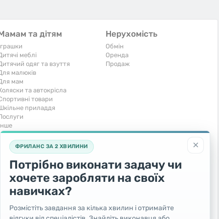
Мамам та дітям
Нерухомість
Іграшки
Обмін
Дитячі меблі
Оренда
Дитячий одяг та взуття
Продаж
Для малюків
Для мам
Коляски та автокрісла
Спортивні товари
Шкільне приладдя
Послуги
Iнше
Тварини та рослини
Транспорт
×
ФРИЛАНС ЗА 2 ХВИЛИНИ
Акваріумістика
Вантажівки та спецтехніка
Кішки
Запчастини та аксесуари
Потрібно виконати задачу чи
Послуги
Комерційний транспорт
хочете заробляти на своїх
Рослини та дерева
Легкові автомобілі
Собаки
Мото
навичках?
Товари для тварин
Повітряний транспорт
Інші тварини
Послуги
Розмістіть завдання за кілька хвилин і отримайте
Яхти, човни, байдарки
відгуки від спеціалістів. Знайдіть виконавця або