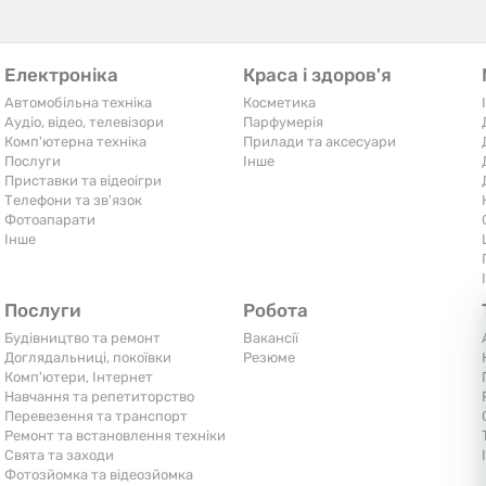
Електроніка
Краса і здоров'я
Автомобільна техніка
Косметика
Аудіо, відео, телевізори
Парфумерія
Комп'ютерна техніка
Прилади та аксесуари
Послуги
Iнше
Приставки та відеоігри
Телефони та зв'язок
Фотоапарати
Iнше
Послуги
Робота
Будівництво та ремонт
Вакансії
Доглядальниці, покоївки
Резюме
Комп'ютери, Інтернет
Навчання та репетиторство
Перевезення та транспорт
Ремонт та встановлення техніки
Свята та заходи
Фотозйомка та відеозйомка