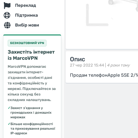
Переклад
Підтримка
Вибір мови
БЕЗКОШТОВНИЙ VPN
Захистіть інтернет
із MarcoVPN
Опис
27 чер 2022 15:44 |
4 роки тому
MarcoVPN допомагає
захищати інтернет-
Продам телефонApple 5SE 2/1
з’єднання, особисті дані
та конфіденційність у
мережі. Підключайтеся за
кілька секунд без
складних налаштувань.
✓
Захист з’єднання у
громадських і домашніх
мережах
✓
Більше конфіденційності
та приховування реальної
IP-адреси