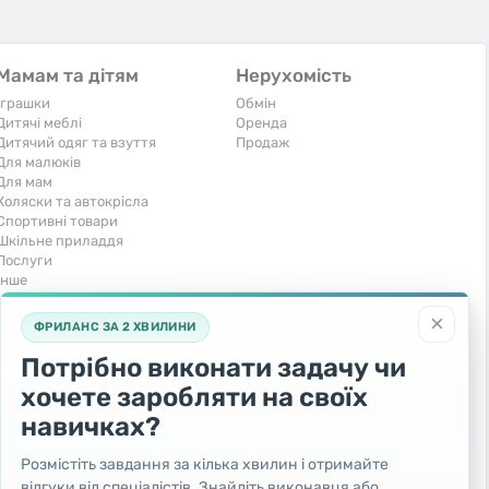
Мамам та дітям
Нерухомість
Іграшки
Обмін
Дитячі меблі
Оренда
Дитячий одяг та взуття
Продаж
Для малюків
Для мам
Коляски та автокрісла
Спортивні товари
Шкільне приладдя
Послуги
Iнше
Тварини та рослини
Транспорт
×
ФРИЛАНС ЗА 2 ХВИЛИНИ
Акваріумістика
Вантажівки та спецтехніка
Кішки
Запчастини та аксесуари
Потрібно виконати задачу чи
Послуги
Комерційний транспорт
хочете заробляти на своїх
Рослини та дерева
Легкові автомобілі
Собаки
Мото
навичках?
Товари для тварин
Повітряний транспорт
Інші тварини
Послуги
Розмістіть завдання за кілька хвилин і отримайте
Яхти, човни, байдарки
відгуки від спеціалістів. Знайдіть виконавця або