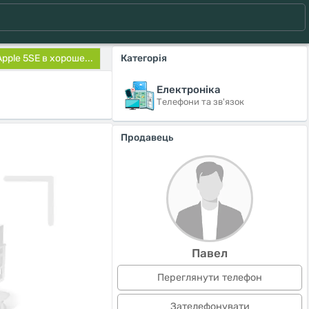
pple 5SE в хороше...
Категорія
Електроніка
Телефони та зв'язок
Продавець
Павел
Переглянути телефон
Зателефонувати