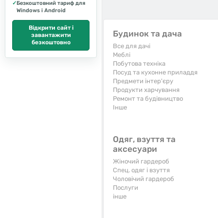
✓
Безкоштовний тариф для
Windows і Android
Відкрити сайт і
Будинок та дача
завантажити
безкоштовно
Все для дачі
Меблі
Побутова техніка
Посуд та кухонне приладдя
Предмети інтер'єру
Продукти харчування
Ремонт та будівництво
Iнше
Одяг, взуття та
аксесуари
Жіночий гардероб
Спец. одяг і взуття
Чоловічий гардероб
Послуги
інше