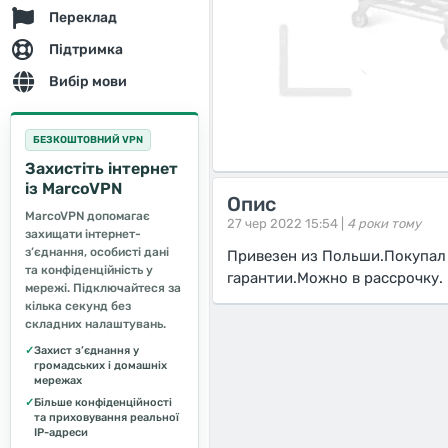
Переклад
Підтримка
Вибір мови
БЕЗКОШТОВНИЙ VPN
Захистіть інтернет
із MarcoVPN
Опис
MarcoVPN допомагає
27 чер 2022 15:54 |
4 роки тому
захищати інтернет-
з’єднання, особисті дані
Привезен из Польши.Покупал 
та конфіденційність у
гарантии.Можно в рассрочку.
мережі. Підключайтеся за
кілька секунд без
складних налаштувань.
✓
Захист з’єднання у
громадських і домашніх
мережах
✓
Більше конфіденційності
та приховування реальної
IP-адреси