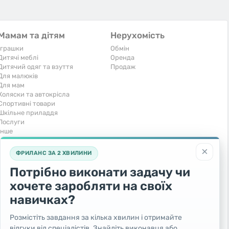
Мамам та дітям
Нерухомість
Іграшки
Обмін
Дитячі меблі
Оренда
Дитячий одяг та взуття
Продаж
Для малюків
Для мам
Коляски та автокрісла
Спортивні товари
Шкільне приладдя
Послуги
Iнше
Тварини та рослини
Транспорт
×
ФРИЛАНС ЗА 2 ХВИЛИНИ
Акваріумістика
Вантажівки та спецтехніка
Кішки
Запчастини та аксесуари
Потрібно виконати задачу чи
Послуги
Комерційний транспорт
хочете заробляти на своїх
Рослини та дерева
Легкові автомобілі
Собаки
Мото
навичках?
Товари для тварин
Повітряний транспорт
Інші тварини
Послуги
Розмістіть завдання за кілька хвилин і отримайте
Яхти, човни, байдарки
відгуки від спеціалістів. Знайдіть виконавця або