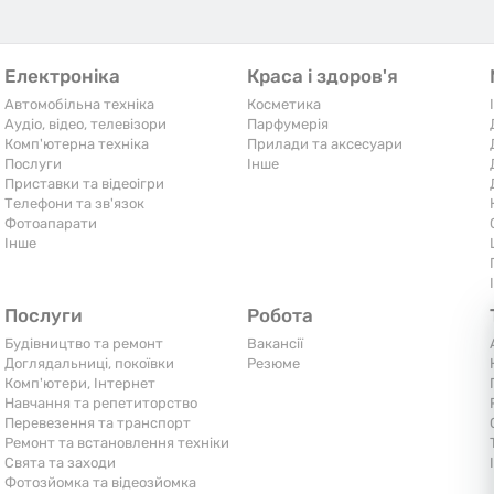
Електроніка
Краса і здоров'я
Автомобільна техніка
Косметика
Аудіо, відео, телевізори
Парфумерія
Комп'ютерна техніка
Прилади та аксесуари
Послуги
Iнше
Приставки та відеоігри
Телефони та зв'язок
Фотоапарати
Iнше
Послуги
Робота
Будівництво та ремонт
Вакансії
Доглядальниці, покоївки
Резюме
Комп'ютери, Інтернет
Навчання та репетиторство
Перевезення та транспорт
Ремонт та встановлення техніки
Свята та заходи
Фотозйомка та відеозйомка