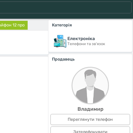
айфон 12 про
Категорія
Електроніка
Телефони та зв'язок
Продавець
Владимир
Переглянути телефон
Зателефонувати