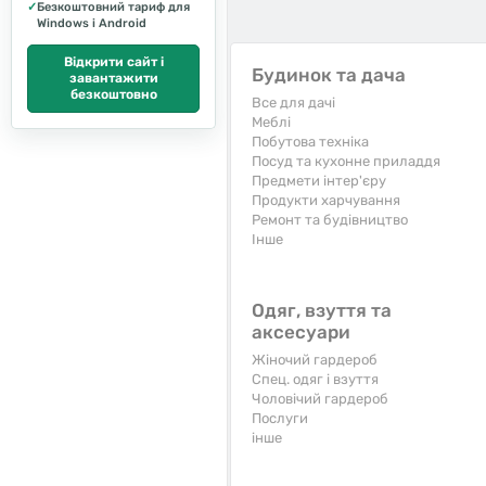
✓
Безкоштовний тариф для
Windows і Android
Відкрити сайт і
Будинок та дача
завантажити
безкоштовно
Все для дачі
Меблі
Побутова техніка
Посуд та кухонне приладдя
Предмети інтер'єру
Продукти харчування
Ремонт та будівництво
Iнше
Одяг, взуття та
аксесуари
Жіночий гардероб
Спец. одяг і взуття
Чоловічий гардероб
Послуги
інше