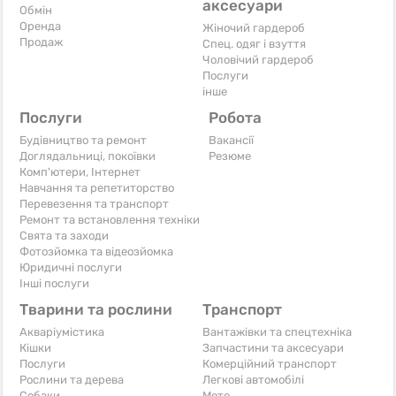
аксесуари
Обмін
Оренда
Жіночий гардероб
Продаж
Спец. одяг і взуття
Чоловічий гардероб
Послуги
інше
Послуги
Робота
Будівництво та ремонт
Вакансії
Доглядальниці, покоївки
Резюме
Комп'ютери, Інтернет
Навчання та репетиторство
Перевезення та транспорт
Ремонт та встановлення техніки
Свята та заходи
Фотозйомка та відеозйомка
Юридичні послуги
Інші послуги
Тварини та рослини
Транспорт
Акваріумістика
Вантажівки та спецтехніка
Кішки
Запчастини та аксесуари
Послуги
Комерційний транспорт
Рослини та дерева
Легкові автомобілі
Собаки
Мото