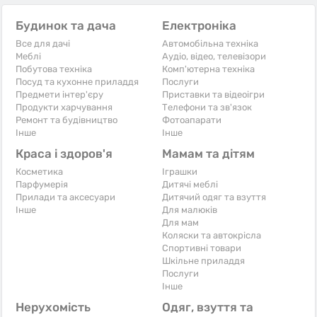
Будинок та дача
Електроніка
Все для дачі
Автомобільна техніка
Меблі
Аудіо, відео, телевізори
Побутова техніка
Комп'ютерна техніка
Посуд та кухонне приладдя
Послуги
Предмети інтер'єру
Приставки та відеоігри
Продукти харчування
Телефони та зв'язок
Ремонт та будівництво
Фотоапарати
Iнше
Iнше
Краса і здоров'я
Мамам та дітям
Косметика
Іграшки
Парфумерія
Дитячі меблі
Прилади та аксесуари
Дитячий одяг та взуття
Iнше
Для малюків
Для мам
Коляски та автокрісла
Спортивні товари
Шкільне приладдя
Послуги
Iнше
Нерухомість
Одяг, взуття та