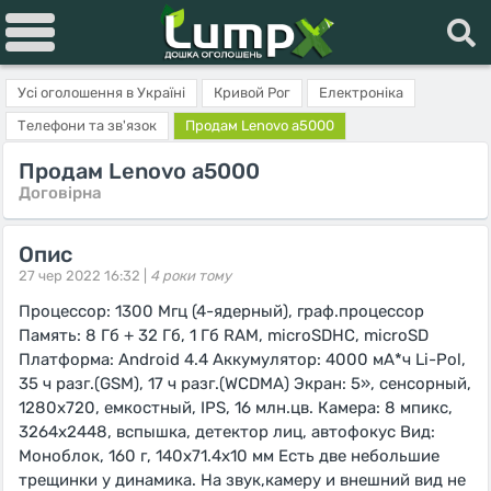
Усі оголошення в Україні
Кривой Рог
Електроніка
Телефони та зв'язок
Продам Lenovo a5000
Продам Lenovo a5000
Договірна
Опис
27 чер 2022 16:32 |
4 роки тому
Процессор: 1300 Мгц (4-ядерный), граф.процессор
Память: 8 Гб + 32 Гб, 1 Гб RAM, microSDHC, microSD
Платформа: Android 4.4 Аккумулятор: 4000 мА*ч Li-Pol,
35 ч разг.(GSM), 17 ч разг.(WCDMA) Экран: 5», сенсорный,
1280x720, емкостный, IPS, 16 млн.цв. Камера: 8 мпикс,
3264x2448, вспышка, детектор лиц, автофокус Вид:
Моноблок, 160 г, 140x71.4x10 мм Есть две небольшие
трещинки у динамика. На звук,камеру и внешний вид не