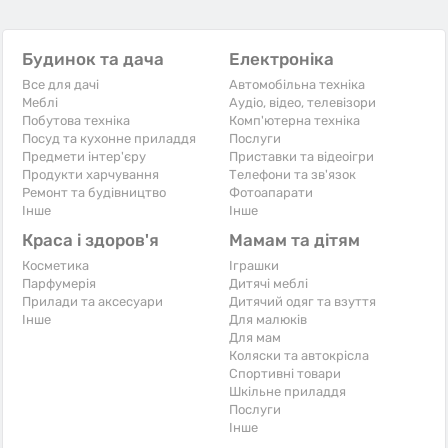
Будинок та дача
Електроніка
Все для дачі
Автомобільна техніка
Меблі
Аудіо, відео, телевізори
Побутова техніка
Комп'ютерна техніка
Посуд та кухонне приладдя
Послуги
Предмети інтер'єру
Приставки та відеоігри
Продукти харчування
Телефони та зв'язок
Ремонт та будівництво
Фотоапарати
Iнше
Iнше
Краса і здоров'я
Мамам та дітям
Косметика
Іграшки
Парфумерія
Дитячі меблі
Прилади та аксесуари
Дитячий одяг та взуття
Iнше
Для малюків
Для мам
Коляски та автокрісла
Спортивні товари
Шкільне приладдя
Послуги
Iнше