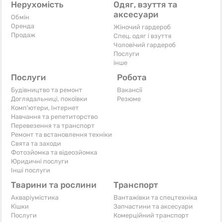
Нерухомість
Одяг, взуття та
аксесуари
Обмін
Оренда
Жіночий гардероб
Продаж
Спец. одяг і взуття
Чоловічий гардероб
Послуги
інше
Послуги
Робота
Будівництво та ремонт
Вакансії
Доглядальниці, покоївки
Резюме
Комп'ютери, Інтернет
Навчання та репетиторство
Перевезення та транспорт
Ремонт та встановлення техніки
Свята та заходи
Фотозйомка та відеозйомка
Юридичні послуги
Інші послуги
Тварини та рослини
Транспорт
Акваріумістика
Вантажівки та спецтехніка
Кішки
Запчастини та аксесуари
Послуги
Комерційний транспорт