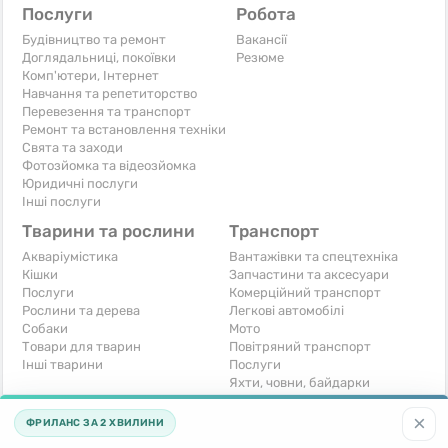
Послуги
Робота
Будівництво та ремонт
Вакансії
Доглядальниці, покоївки
Резюме
Комп'ютери, Інтернет
Навчання та репетиторство
Перевезення та транспорт
Ремонт та встановлення техніки
Свята та заходи
Фотозйомка та відеозйомка
Юридичні послуги
Інші послуги
Тварини та рослини
Транспорт
Акваріумістика
Вантажівки та спецтехніка
Кішки
Запчастини та аксесуари
Послуги
Комерційний транспорт
Рослини та дерева
Легкові автомобілі
Собаки
Мото
Товари для тварин
Повітряний транспорт
Інші тварини
Послуги
Яхти, човни, байдарки
Інші транспортні засоби
×
ФРИЛАНС ЗА 2 ХВИЛИНИ
Хобі та відпочинок
Для бізнесу