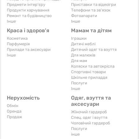
Предмети інтер'єру
Приставки та відеоігри
Продукти харчування
Телефони та зв'язок
Ремонт та будівництво
Фотоапарати
Iнше
Iнше
Краса і здоров'я
Мамам та дітям
Косметика
Іграшки
Парфумерія
Дитячі меблі
Прилади та аксесуари
Дитячий одяг та взуття
Iнше
Для малюків
Для мам
Коляски та автокрісла
Спортивні товари
Шкільне приладдя
Послуги
Iнше
Нерухомість
Одяг, взуття та
аксесуари
Обмін
Оренда
Жіночий гардероб
Продаж
Спец. одяг і взуття
Чоловічий гардероб
Послуги
інше