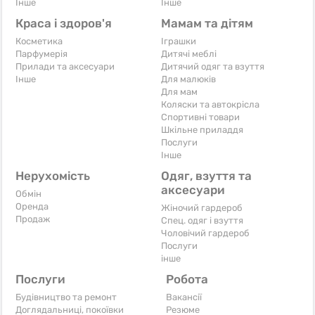
Iнше
Iнше
Краса і здоров'я
Мамам та дітям
Косметика
Іграшки
Парфумерія
Дитячі меблі
Прилади та аксесуари
Дитячий одяг та взуття
Iнше
Для малюків
Для мам
Коляски та автокрісла
Спортивні товари
Шкільне приладдя
Послуги
Iнше
Нерухомість
Одяг, взуття та
аксесуари
Обмін
Оренда
Жіночий гардероб
Продаж
Спец. одяг і взуття
Чоловічий гардероб
Послуги
інше
Послуги
Робота
Будівництво та ремонт
Вакансії
Доглядальниці, покоївки
Резюме