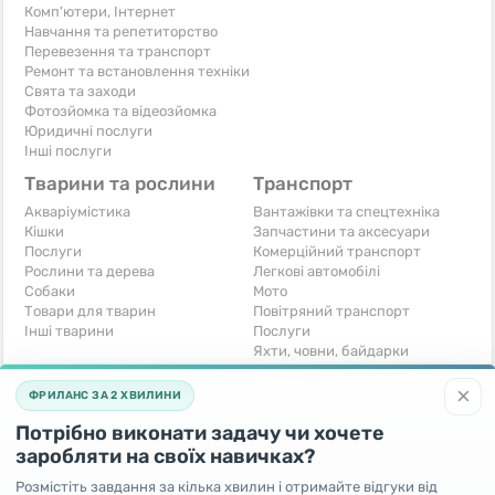
Комп'ютери, Інтернет
Навчання та репетиторство
Перевезення та транспорт
Ремонт та встановлення техніки
Свята та заходи
Фотозйомка та відеозйомка
Юридичні послуги
Інші послуги
Тварини та рослини
Транспорт
Акваріумістика
Вантажівки та спецтехніка
Кішки
Запчастини та аксесуари
Послуги
Комерційний транспорт
Рослини та дерева
Легкові автомобілі
Собаки
Мото
Товари для тварин
Повітряний транспорт
Інші тварини
Послуги
Яхти, човни, байдарки
Інші транспортні засоби
×
ФРИЛАНС ЗА 2 ХВИЛИНИ
Хобі та відпочинок
Для бізнесу
Потрібно виконати задачу чи хочете
Книги та журнали
Готовий бізнес
Музичні інструменти
Устаткування для бізнесу
заробляти на своїх навичках?
Полювання та рибальство
Послуги
Розмістіть завдання за кілька хвилин і отримайте відгуки від
Спорт і відпочинок
Iнше