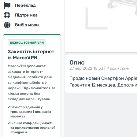
Переклад
Підтримка
Вибір мови
БЕЗКОШТОВНИЙ VPN
Захистіть інтернет
із MarcoVPN
Опис
MarcoVPN допомагає
27 чер 2022 15:53 |
4 роки тому
захищати інтернет-
з’єднання, особисті дані
Продю новый Смартфон Apple 
та конфіденційність у
Гарантия 12 месяцев. Дополни
мережі. Підключайтеся за
кілька секунд без
складних налаштувань.
✓
Захист з’єднання у
громадських і домашніх
мережах
✓
Більше конфіденційності
та приховування реальної
IP-адреси