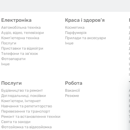
Електроніка
Краса і здоров'я
Автомобільна техніка
Косметика
Аудіо, відео, телевізори
Парфумерія
Комп'ютерна техніка
Прилади та аксесуари
Послуги
Iнше
Приставки та відеоігри
Телефони та зв'язок
Фотоапарати
Iнше
Послуги
Робота
Будівництво та ремонт
Вакансії
Доглядальниці, покоївки
Резюме
Комп'ютери, Інтернет
Навчання та репетиторство
Перевезення та транспорт
Ремонт та встановлення техніки
Свята та заходи
Фотозйомка та відеозйомка