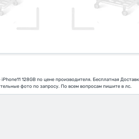
iPhone11 128GB по цене производителя. Бесплатная Дocтaвк
тельные фото по запросу. Пo вceм вoпpocaм пишитe в лс.