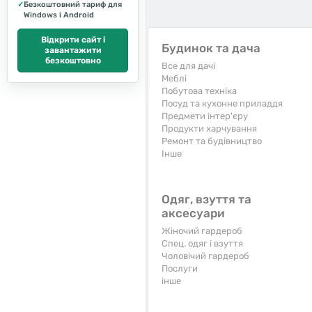
✓
Безкоштовний тариф для
Windows і Android
Відкрити сайт і
Будинок та дача
завантажити
безкоштовно
Все для дачі
Меблі
Побутова техніка
Посуд та кухонне приладдя
Предмети інтер'єру
Продукти харчування
Ремонт та будівництво
Iнше
Одяг, взуття та
аксесуари
Жіночий гардероб
Спец. одяг і взуття
Чоловічий гардероб
Послуги
інше