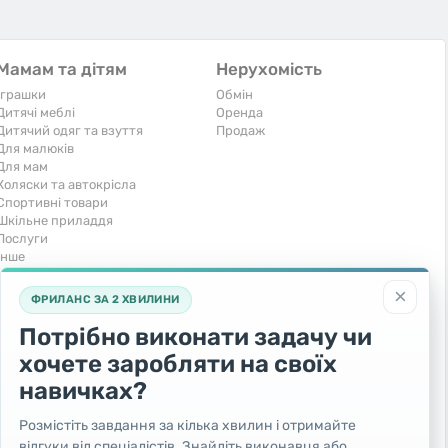
Мамам та дітям
Нерухомість
Іграшки
Обмін
Дитячі меблі
Оренда
Дитячий одяг та взуття
Продаж
Для малюків
Для мам
Коляски та автокрісла
Спортивні товари
Шкільне приладдя
Послуги
Iнше
Тварини та рослини
Транспорт
×
ФРИЛАНС ЗА 2 ХВИЛИНИ
Акваріумістика
Вантажівки та спецтехніка
Кішки
Запчастини та аксесуари
Потрібно виконати задачу чи
Послуги
Комерційний транспорт
хочете заробляти на своїх
Рослини та дерева
Легкові автомобілі
Собаки
Мото
навичках?
Товари для тварин
Повітряний транспорт
Інші тварини
Послуги
Розмістіть завдання за кілька хвилин і отримайте
Яхти, човни, байдарки
відгуки від спеціалістів. Знайдіть виконавця або