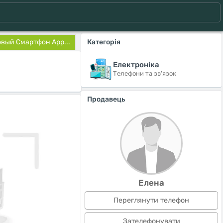
вый Смартфон App...
Категорія
Електроніка
Телефони та зв'язок
Продавець
Елена
Переглянути телефон
Зателефонувати