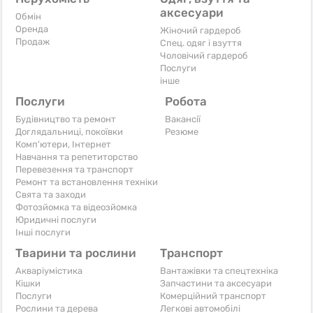
аксесуари
Обмін
Оренда
Жіночий гардероб
Продаж
Спец. одяг і взуття
Чоловічий гардероб
Послуги
інше
Послуги
Робота
Будівництво та ремонт
Вакансії
Доглядальниці, покоївки
Резюме
Комп'ютери, Інтернет
Навчання та репетиторство
Перевезення та транспорт
Ремонт та встановлення техніки
Свята та заходи
Фотозйомка та відеозйомка
Юридичні послуги
Інші послуги
Тварини та рослини
Транспорт
Акваріумістика
Вантажівки та спецтехніка
Кішки
Запчастини та аксесуари
Послуги
Комерційний транспорт
Рослини та дерева
Легкові автомобілі