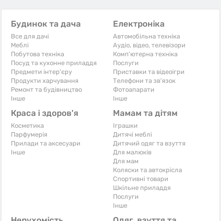
Будинок та дача
Електроніка
Все для дачі
Автомобільна техніка
Меблі
Аудіо, відео, телевізори
Побутова техніка
Комп'ютерна техніка
Посуд та кухонне приладдя
Послуги
Предмети інтер'єру
Приставки та відеоігри
Продукти харчування
Телефони та зв'язок
Ремонт та будівництво
Фотоапарати
Iнше
Iнше
Краса і здоров'я
Мамам та дітям
Косметика
Іграшки
Парфумерія
Дитячі меблі
Прилади та аксесуари
Дитячий одяг та взуття
Iнше
Для малюків
Для мам
Коляски та автокрісла
Спортивні товари
Шкільне приладдя
Послуги
Iнше
Нерухомість
Одяг, взуття та