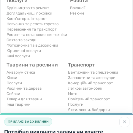
Послуги
Робота
Будівництво та ремонт
Вакансії
Доглядальниці, покоївки
Резюме
Комп'ютери, Інтернет
Навчання та репетиторство
Перевезення та транспорт
Ремонт та встановлення техніки
Свята та заходи
Фотозйомка та відеозйомка
Юридичні послуги
Інші послуги
Тварини та рослини
Транспорт
Акваріумістика
Вантажівки та спецтехніка
Кішки
Запчастини та аксесуари
Послуги
Комерційний транспорт
Рослини та дерева
Легкові автомобілі
Собаки
Мото
Товари для тварин
Повітряний транспорт
Інші тварини
Послуги
Яхти, човни, байдарки
Інші транспортні засоби
×
ФРИЛАНС ЗА 2 ХВИЛИНИ
Хобі та відпочинок
Для бізнесу
Потрібно виконати задачу чи хочете
Книги та журнали
Готовий бізнес