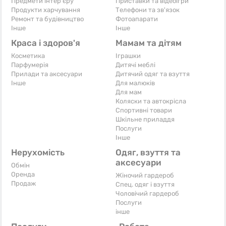
Предмети інтер'єру
Приставки та відеоігри
Продукти харчування
Телефони та зв'язок
Ремонт та будівництво
Фотоапарати
Iнше
Iнше
Краса і здоров'я
Мамам та дітям
Косметика
Іграшки
Парфумерія
Дитячі меблі
Прилади та аксесуари
Дитячий одяг та взуття
Iнше
Для малюків
Для мам
Коляски та автокрісла
Спортивні товари
Шкільне приладдя
Послуги
Iнше
Нерухомість
Одяг, взуття та
аксесуари
Обмін
Оренда
Жіночий гардероб
Продаж
Спец. одяг і взуття
Чоловічий гардероб
Послуги
інше