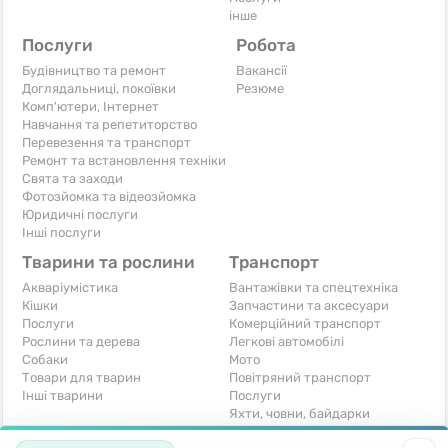
інше
Послуги
Робота
Будівництво та ремонт
Вакансії
Доглядальниці, покоївки
Резюме
Комп'ютери, Інтернет
Навчання та репетиторство
Перевезення та транспорт
Ремонт та встановлення техніки
Свята та заходи
Фотозйомка та відеозйомка
Юридичні послуги
Інші послуги
Тварини та рослини
Транспорт
Акваріумістика
Вантажівки та спецтехніка
Кішки
Запчастини та аксесуари
Послуги
Комерційний транспорт
Рослини та дерева
Легкові автомобілі
Собаки
Мото
Товари для тварин
Повітряний транспорт
Інші тварини
Послуги
Яхти, човни, байдарки
Інші транспортні засоби