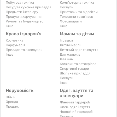
Побутова техніка
Комп'ютерна техніка
Посуд та кухонне приладдя
Послуги
Предмети інтер'єру
Приставки та відеоігри
Продукти харчування
Телефони та зв'язок
Ремонт та будівництво
Фотоапарати
Iнше
Iнше
Краса і здоров'я
Мамам та дітям
Косметика
Іграшки
Парфумерія
Дитячі меблі
Прилади та аксесуари
Дитячий одяг та взуття
Iнше
Для малюків
Для мам
Коляски та автокрісла
Спортивні товари
Шкільне приладдя
Послуги
Iнше
Нерухомість
Одяг, взуття та
аксесуари
Обмін
Оренда
Жіночий гардероб
Продаж
Спец. одяг і взуття
Чоловічий гардероб
Послуги