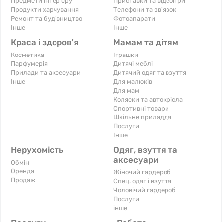
Предмети інтер'єру
Приставки та відеоігри
Продукти харчування
Телефони та зв'язок
Ремонт та будівництво
Фотоапарати
Iнше
Iнше
Краса і здоров'я
Мамам та дітям
Косметика
Іграшки
Парфумерія
Дитячі меблі
Прилади та аксесуари
Дитячий одяг та взуття
Iнше
Для малюків
Для мам
Коляски та автокрісла
Спортивні товари
Шкільне приладдя
Послуги
Iнше
Нерухомість
Одяг, взуття та
аксесуари
Обмін
Оренда
Жіночий гардероб
Продаж
Спец. одяг і взуття
Чоловічий гардероб
Послуги
інше