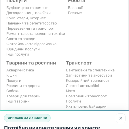
Послуги
Робота
Будівництво та ремонт
Вакансії
Доглядальниці, покоївки
Резюме
Комп'ютери, Інтернет
Навчання та репетиторство
Перевезення та транспорт
Ремонт та встановлення техніки
Свята та заходи
Фотозйомка та відеозйомка
Юридичні послуги
Інші послуги
Тварини та рослини
Транспорт
Акваріумістика
Вантажівки та спецтехніка
Кішки
Запчастини та аксесуари
Послуги
Комерційний транспорт
Рослини та дерева
Легкові автомобілі
Собаки
Мото
Товари для тварин
Повітряний транспорт
Інші тварини
Послуги
Яхти, човни, байдарки
Інші транспортні засоби
×
ФРИЛАНС ЗА 2 ХВИЛИНИ
Хобі та відпочинок
Для бізнесу
Потрібно виконати задачу чи хочете
Книги та журнали
Готовий бізнес