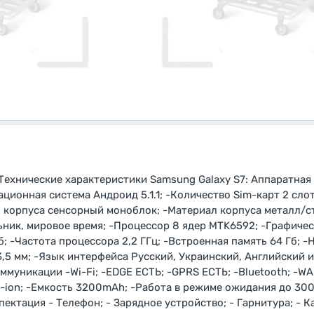
Технические характеристики Samsung Galaxy S7: Аппаратная
ационная система Андроид 5.1.1; -Количество Sim-карт 2 сло
ип корпуса сенсорный моноблок; -Материал корпуса металл/с
ьник, мировое время; -Процессор 8 ядер MTK6592; -Графичес
б; -Частота процессора 2,2 ГГц; -Встроенная память 64 Гб; 
,5 мм; -Язык интерфейса Русский, Украинский, Английский и
Коммуникации -Wi-Fi; -EDGE ЕСТЬ; -GPRS ЕСТЬ; -Bluetooth; -W
-ion; -Емкость 3200mAh; -Работа в режиме ожидания до 300 
пектация - Телефон; - Зарядное устройство; - Гарнитура; - К