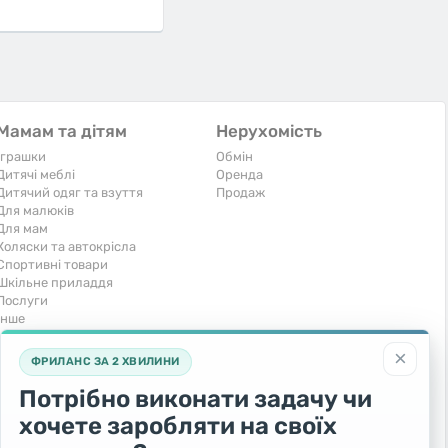
Мамам та дітям
Нерухомість
Іграшки
Обмін
Дитячі меблі
Оренда
Дитячий одяг та взуття
Продаж
Для малюків
Для мам
Коляски та автокрісла
Спортивні товари
Шкільне приладдя
Послуги
Iнше
Тварини та рослини
Транспорт
×
ФРИЛАНС ЗА 2 ХВИЛИНИ
Акваріумістика
Вантажівки та спецтехніка
Кішки
Запчастини та аксесуари
Потрібно виконати задачу чи
Послуги
Комерційний транспорт
хочете заробляти на своїх
Рослини та дерева
Легкові автомобілі
Собаки
Мото