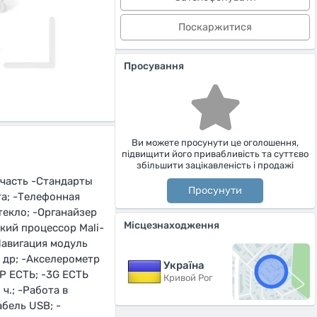
Поскаржитися
Просування
Ви можете просунути це оголошення,
підвищити його привабливість та суттєво
збільшити зацікавленість і продажі
 часть -Стандарты
Просунути
та; -Телефонная
текло; -Органайзер
Місцезнаходження
кий процессор Mali-
-Навигация модуль
 др; -Акселерометр
Україна
AP ЕСТЬ; -3G ЕСТЬ
Кривой Рог
ч.; -Работа в
абель USB; -