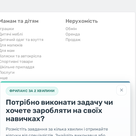
Мамам та дітям
Нерухомість
Іграшки
Обмін
Дитячі меблі
Оренда
Дитячий одяг та взуття
Продаж
Для малюків
Для мам
Коляски та автокрісла
Спортивні товари
Шкільне приладдя
Послуги
Iнше
Тварини та рослини
Транспорт
×
ФРИЛАНС ЗА 2 ХВИЛИНИ
Акваріумістика
Вантажівки та спецтехніка
Кішки
Запчастини та аксесуари
Потрібно виконати задачу чи
Послуги
Комерційний транспорт
хочете заробляти на своїх
Рослини та дерева
Легкові автомобілі
Собаки
Мото
навичках?
Товари для тварин
Повітряний транспорт
Інші тварини
Послуги
Розмістіть завдання за кілька хвилин і отримайте
Яхти, човни, байдарки
відгуки від спеціалістів. Знайдіть виконавця або