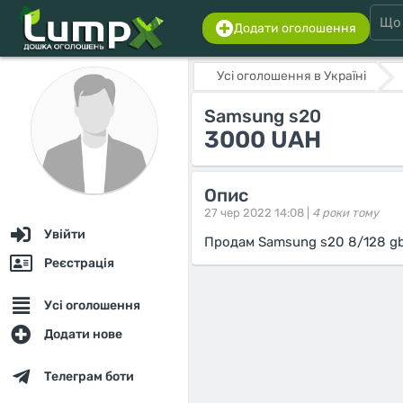
Додати оголошення
Усі оголошення в Україні
Samsung s20
3000 UAH
Опис
27 чер 2022 14:08 |
4 роки тому
Увійти
Продам Samsung s20 8/128 gb
Реєстрація
Усі оголошення
Додати нове
Телеграм боти