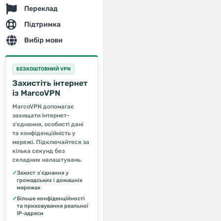
Переклад
Підтримка
Вибір мови
БЕЗКОШТОВНИЙ VPN
Захистіть інтернет
із MarcoVPN
MarcoVPN допомагає
захищати інтернет-
з’єднання, особисті дані
та конфіденційність у
мережі. Підключайтеся за
кілька секунд без
складних налаштувань.
✓
Захист з’єднання у
громадських і домашніх
мережах
✓
Більше конфіденційності
та приховування реальної
IP-адреси