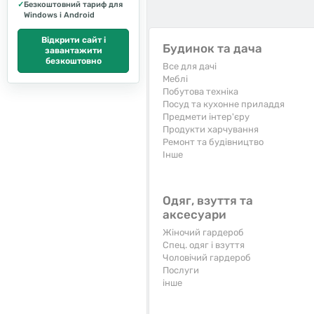
✓
Безкоштовний тариф для
Windows і Android
Відкрити сайт і
Будинок та дача
завантажити
безкоштовно
Все для дачі
Меблі
Побутова техніка
Посуд та кухонне приладдя
Предмети інтер'єру
Продукти харчування
Ремонт та будівництво
Iнше
Одяг, взуття та
аксесуари
Жіночий гардероб
Спец. одяг і взуття
Чоловічий гардероб
Послуги
інше