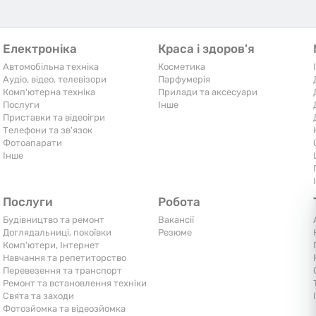
Електроніка
Краса і здоров'я
Автомобільна техніка
Косметика
Аудіо, відео, телевізори
Парфумерія
Комп'ютерна техніка
Прилади та аксесуари
Послуги
Iнше
Приставки та відеоігри
Телефони та зв'язок
Фотоапарати
Iнше
Послуги
Робота
Будівництво та ремонт
Вакансії
Доглядальниці, покоївки
Резюме
Комп'ютери, Інтернет
Навчання та репетиторство
Перевезення та транспорт
Ремонт та встановлення техніки
Свята та заходи
Фотозйомка та відеозйомка