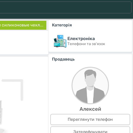
силиконовые чехл...
Категорія
Електроніка
Телефони та зв'язок
Продавець
Алексей
Переглянути телефон
Зателефонувати