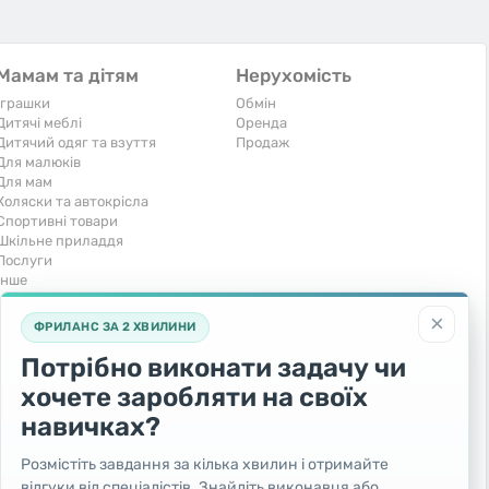
Мамам та дітям
Нерухомість
Іграшки
Обмін
Дитячі меблі
Оренда
Дитячий одяг та взуття
Продаж
Для малюків
Для мам
Коляски та автокрісла
Спортивні товари
Шкільне приладдя
Послуги
Iнше
Тварини та рослини
Транспорт
×
ФРИЛАНС ЗА 2 ХВИЛИНИ
Акваріумістика
Вантажівки та спецтехніка
Кішки
Запчастини та аксесуари
Потрібно виконати задачу чи
Послуги
Комерційний транспорт
хочете заробляти на своїх
Рослини та дерева
Легкові автомобілі
Собаки
Мото
навичках?
Товари для тварин
Повітряний транспорт
Інші тварини
Послуги
Розмістіть завдання за кілька хвилин і отримайте
Яхти, човни, байдарки
відгуки від спеціалістів. Знайдіть виконавця або