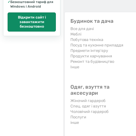
✓
Безкоштовний тариф для
Windows і Android
Відкрити сайт і
Будинок та дача
завантажити
безкоштовно
Все для дачі
Меблі
Побутова техніка
Посуд та кухонне приладдя
Предмети інтер'єру
Продукти харчування
Ремонт та будівництво
Iнше
Одяг, взуття та
аксесуари
Жіночий гардероб
Спец. одяг і взуття
Чоловічий гардероб
Послуги
інше