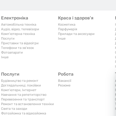
Електроніка
Краса і здоров'я
Автомобільна техніка
Косметика
Аудіо, відео, телевізори
Парфумерія
Комп'ютерна техніка
Прилади та аксесуари
Послуги
Iнше
Приставки та відеоігри
Телефони та зв'язок
Фотоапарати
Iнше
Послуги
Робота
Будівництво та ремонт
Вакансії
Доглядальниці, покоївки
Резюме
Комп'ютери, Інтернет
Навчання та репетиторство
Перевезення та транспорт
Ремонт та встановлення техніки
Свята та заходи
Фотозйомка та відеозйомка