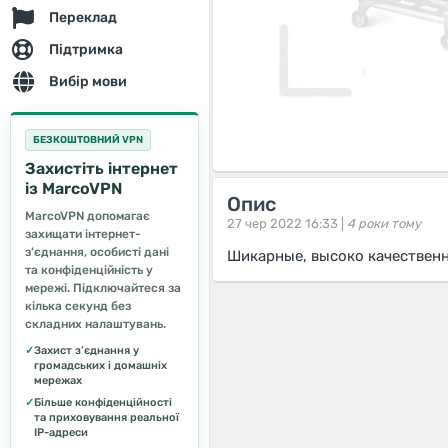
Переклад
Підтримка
Вибір мови
БЕЗКОШТОВНИЙ VPN
Захистіть інтернет
із MarcoVPN
Опис
MarcoVPN допомагає
27 чер 2022 16:33 |
4 роки тому
захищати інтернет-
з’єднання, особисті дані
Шикарные, высоко качественн
та конфіденційність у
мережі. Підключайтеся за
кілька секунд без
складних налаштувань.
✓
Захист з’єднання у
громадських і домашніх
мережах
✓
Більше конфіденційності
та приховування реальної
IP-адреси