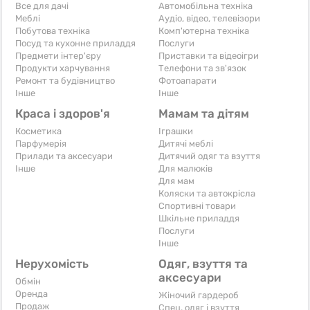
Все для дачі
Автомобільна техніка
Меблі
Аудіо, відео, телевізори
Побутова техніка
Комп'ютерна техніка
Посуд та кухонне приладдя
Послуги
Предмети інтер'єру
Приставки та відеоігри
Продукти харчування
Телефони та зв'язок
Ремонт та будівництво
Фотоапарати
Iнше
Iнше
Краса і здоров'я
Мамам та дітям
Косметика
Іграшки
Парфумерія
Дитячі меблі
Прилади та аксесуари
Дитячий одяг та взуття
Iнше
Для малюків
Для мам
Коляски та автокрісла
Спортивні товари
Шкільне приладдя
Послуги
Iнше
Нерухомість
Одяг, взуття та
аксесуари
Обмін
Оренда
Жіночий гардероб
Продаж
Спец. одяг і взуття