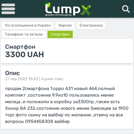
Усі оголошення в Україні
Херсон
Електроніка
Телефони та зв'язок
Смартфон
Смартфон
3300 UAH
Опис
27 чер 2022 15:53 |
4 роки тому
продам 2смартфона 1:орро А31 новый 464,полный
комплект ,состояние 9.9из10 пользовались менее
месяца ,и положили в коробку за3300гр.,также есть
Хонор 8А 232,состояние нового менее 5месяцев за 1900
торг.фото скину на вайбер по желанию ,отвечу на все
вопросы 0954458308 вайбер