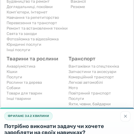
Будівництво та ремонт
Вакансії
Доглядальниці, покоївки
Резюме
Комп'ютери, Інтернет
Навчання та репетиторство
Перевезення та транспорт
Ремонт та встановлення техніки
Свята та заходи
Фотозйомка та відеозйомка
Юридичні послуги
Інші послуги
Тварини та рослини
Транспорт
Акваріумістика
Вантажівки та спецтехніка
Кішки
Запчастини та аксесуари
Послуги
Комерційний транспорт
Рослини та дерева
Легкові автомобілі
Собаки
Мото
Товари для тварин
Повітряний транспорт
Інші тварини
Послуги
Яхти, човни, байдарки
Інші транспортні засоби
×
ФРИЛАНС ЗА 2 ХВИЛИНИ
Хобі та відпочинок
Для бізнесу
Потрібно виконати задачу чи хочете
Книги та журнали
Готовий бізнес
Музичні інструменти
Устаткування для бізнесу
заробляти на своїх навичках?