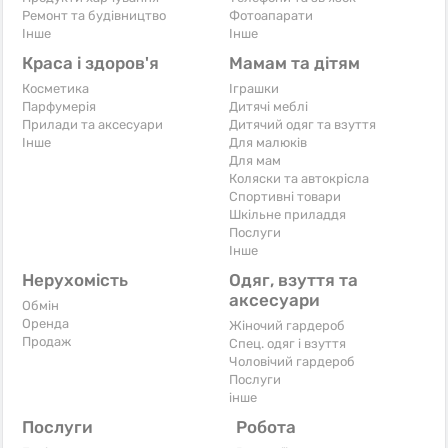
Ремонт та будівництво
Фотоапарати
Iнше
Iнше
Краса і здоров'я
Мамам та дітям
Косметика
Іграшки
Парфумерія
Дитячі меблі
Прилади та аксесуари
Дитячий одяг та взуття
Iнше
Для малюків
Для мам
Коляски та автокрісла
Спортивні товари
Шкільне приладдя
Послуги
Iнше
Нерухомість
Одяг, взуття та
аксесуари
Обмін
Оренда
Жіночий гардероб
Продаж
Спец. одяг і взуття
Чоловічий гардероб
Послуги
інше
Послуги
Робота