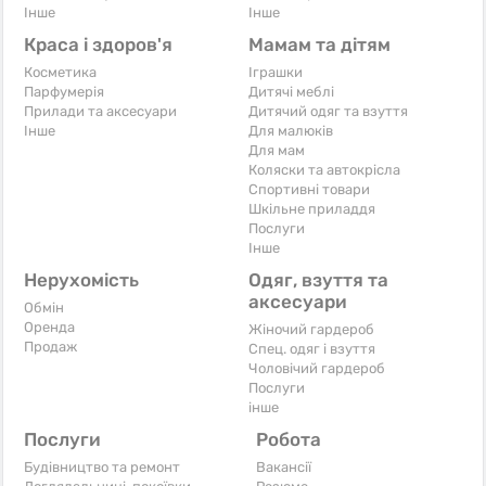
Iнше
Iнше
Краса і здоров'я
Мамам та дітям
Косметика
Іграшки
Парфумерія
Дитячі меблі
Прилади та аксесуари
Дитячий одяг та взуття
Iнше
Для малюків
Для мам
Коляски та автокрісла
Спортивні товари
Шкільне приладдя
Послуги
Iнше
Нерухомість
Одяг, взуття та
аксесуари
Обмін
Оренда
Жіночий гардероб
Продаж
Спец. одяг і взуття
Чоловічий гардероб
Послуги
інше
Послуги
Робота
Будівництво та ремонт
Вакансії