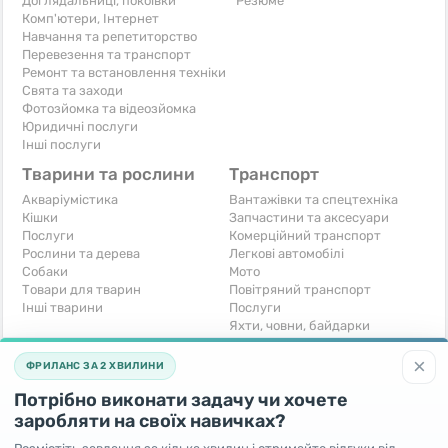
Доглядальниці, покоївки
Резюме
Комп'ютери, Інтернет
Навчання та репетиторство
Перевезення та транспорт
Ремонт та встановлення техніки
Свята та заходи
Фотозйомка та відеозйомка
Юридичні послуги
Інші послуги
Тварини та рослини
Транспорт
Акваріумістика
Вантажівки та спецтехніка
Кішки
Запчастини та аксесуари
Послуги
Комерційний транспорт
Рослини та дерева
Легкові автомобілі
Собаки
Мото
Товари для тварин
Повітряний транспорт
Інші тварини
Послуги
Яхти, човни, байдарки
Інші транспортні засоби
×
ФРИЛАНС ЗА 2 ХВИЛИНИ
Хобі та відпочинок
Для бізнесу
Потрібно виконати задачу чи хочете
Книги та журнали
Готовий бізнес
Музичні інструменти
Устаткування для бізнесу
заробляти на своїх навичках?
Полювання та рибальство
Послуги