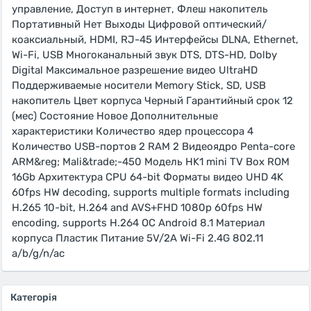
управление, Доступ в интернет, Флеш накопитель
Портативный Нет Выходы Цифровой оптический/
коаксиальный, HDMI, RJ-45 Интерфейсы DLNA, Ethernet,
Wi-Fi, USB Многоканальный звук DTS, DTS-HD, Dolby
Digital Максимальное разрешение видео UltraHD
Поддерживаемые носители Memory Stick, SD, USB
накопитель Цвет корпуса Черный Гарантийный срок 12
(мес) Состояние Новое Дополнительные
характеристики Количество ядер процессора 4
Количество USB-портов 2 RAM 2 Видеоядро Penta-core
ARM&reg; Mali&trade;-450 Модель HK1 mini TV Box ROM
16Gb Архитектура CPU 64-bit Форматы видео UHD 4K
60fps HW decoding, supports multiple formats including
H.265 10-bit, H.264 and AVS+FHD 1080p 60fps HW
encoding, supports H.264 ОС Android 8.1 Материал
корпуса Пластик Питание 5V/2A Wi-Fi 2.4G 802.11
a/b/g/n/ac
Категорія