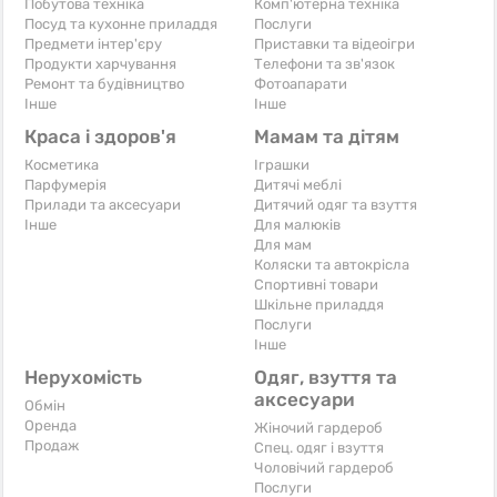
Побутова техніка
Комп'ютерна техніка
Посуд та кухонне приладдя
Послуги
Предмети інтер'єру
Приставки та відеоігри
Продукти харчування
Телефони та зв'язок
Ремонт та будівництво
Фотоапарати
Iнше
Iнше
Краса і здоров'я
Мамам та дітям
Косметика
Іграшки
Парфумерія
Дитячі меблі
Прилади та аксесуари
Дитячий одяг та взуття
Iнше
Для малюків
Для мам
Коляски та автокрісла
Спортивні товари
Шкільне приладдя
Послуги
Iнше
Нерухомість
Одяг, взуття та
аксесуари
Обмін
Оренда
Жіночий гардероб
Продаж
Спец. одяг і взуття
Чоловічий гардероб
Послуги