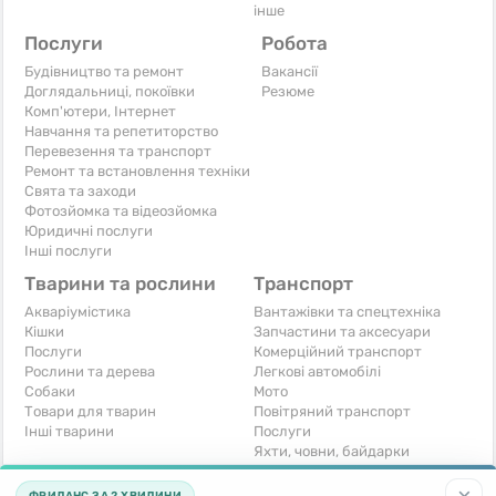
інше
Послуги
Робота
Будівництво та ремонт
Вакансії
Доглядальниці, покоївки
Резюме
Комп'ютери, Інтернет
Навчання та репетиторство
Перевезення та транспорт
Ремонт та встановлення техніки
Свята та заходи
Фотозйомка та відеозйомка
Юридичні послуги
Інші послуги
Тварини та рослини
Транспорт
Акваріумістика
Вантажівки та спецтехніка
Кішки
Запчастини та аксесуари
Послуги
Комерційний транспорт
Рослини та дерева
Легкові автомобілі
Собаки
Мото
Товари для тварин
Повітряний транспорт
Інші тварини
Послуги
Яхти, човни, байдарки
Інші транспортні засоби
ФРИЛАНС ЗА 2 ХВИЛИНИ