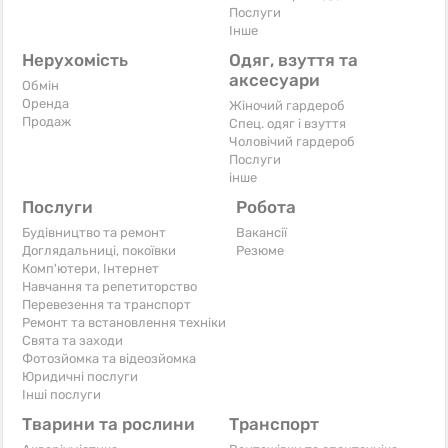
Послуги
Iнше
Нерухомість
Одяг, взуття та
аксесуари
Обмін
Оренда
Жіночий гардероб
Продаж
Спец. одяг і взуття
Чоловічий гардероб
Послуги
інше
Послуги
Робота
Будівництво та ремонт
Вакансії
Доглядальниці, покоївки
Резюме
Комп'ютери, Інтернет
Навчання та репетиторство
Перевезення та транспорт
Ремонт та встановлення техніки
Свята та заходи
Фотозйомка та відеозйомка
Юридичні послуги
Інші послуги
Тварини та рослини
Транспорт