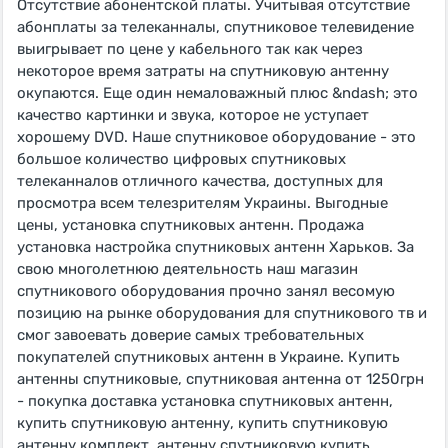
Отсутствие абонентской платы. Учитывая отсутствие
абонплаты за телеканналы, спутниковое телевидение
выигрывает по цене у кабельного так как через
некоторое время затраты на спутниковую антенну
окупаются. Еще один немаловажный плюс &ndash; это
качество картинки и звука, которое не уступает
хорошему DVD. Наше спутниковое оборудование - это
большое количество цифровых спутниковых
телеканналов отличного качества, доступных для
просмотра всем телезрителям Украины. Выгодные
цены, установка спутниковых антенн. Продажа
установка настройка спутниковых антенн Харьков. За
свою многолетнюю деятельность наш магазин
спутникового оборудования прочно занял весомую
позицию на рынке оборудования для спутникового тв и
смог завоевать доверие самых требовательных
покупателей спутниковых антенн в Украине. Купить
антенны спутниковые, спутниковая антенна от 1250грн
- покупка доставка установка спутниковых антенн,
купить спутниковую антенну, купить спутниковую
антенну комплект, антенну спутниковую купить