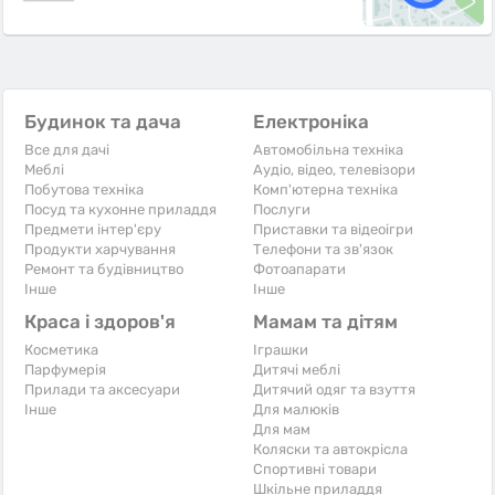
Будинок та дача
Електроніка
Все для дачі
Автомобільна техніка
Меблі
Аудіо, відео, телевізори
Побутова техніка
Комп'ютерна техніка
Посуд та кухонне приладдя
Послуги
Предмети інтер'єру
Приставки та відеоігри
Продукти харчування
Телефони та зв'язок
Ремонт та будівництво
Фотоапарати
Iнше
Iнше
Краса і здоров'я
Мамам та дітям
Косметика
Іграшки
Парфумерія
Дитячі меблі
Прилади та аксесуари
Дитячий одяг та взуття
Iнше
Для малюків
Для мам
Коляски та автокрісла
Спортивні товари
Шкільне приладдя