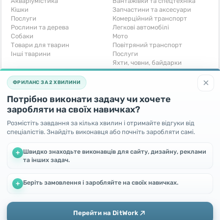
Акваріумістика
Вантажівки та спецтехніка
Кішки
Запчастини та аксесуари
Послуги
Комерційний транспорт
Рослини та дерева
Легкові автомобілі
Собаки
Мото
Товари для тварин
Повітряний транспорт
Інші тварини
Послуги
Яхти, човни, байдарки
Інші транспортні засоби
×
ФРИЛАНС ЗА 2 ХВИЛИНИ
Хобі та відпочинок
Для бізнесу
Потрібно виконати задачу чи хочете
Книги та журнали
Готовий бізнес
Музичні інструменти
Устаткування для бізнесу
заробляти на своїх навичках?
Полювання та рибальство
Послуги
Розмістіть завдання за кілька хвилин і отримайте відгуки від
Спорт і відпочинок
Iнше
спеціалістів. Знайдіть виконавця або почніть заробляти самі.
Iнше
Безкоштовно
Швидко знаходьте виконавців для сайту, дизайну, реклами
+
та інших задач.
Віддам безкоштовно
Поміняю - Обмін
Прийму в дар
Беріть замовлення і заробляйте на своїх навичках.
Ми використовуємо файли cookie, щоб покращити роботу та
+
підвищити ефективність сайту
Продовжуючи користування цим сайтом, Ви погоджуєтесь
на використання файлів cookie.
Перейти на DitWork