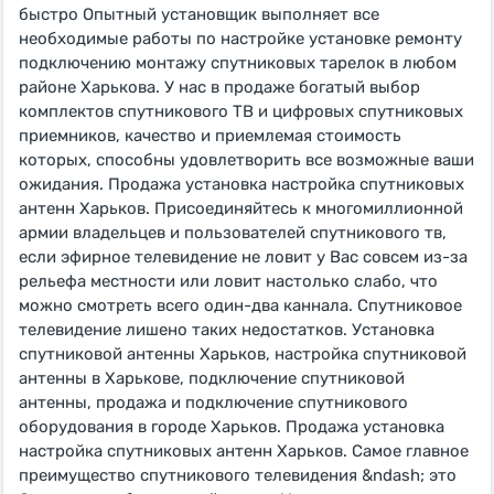
быстро Опытный установщик выполняет все
необходимые работы по настройке установке ремонту
подключению монтажу спутниковых тарелок в любом
районе Харькова. У нас в продаже богатый выбор
комплектов спутникового ТВ и цифровых спутниковых
приемников, качество и приемлемая стоимость
которых, способны удовлетворить все возможные ваши
ожидания. Продажа установка настройка спутниковых
антенн Харьков. Присоединяйтесь к многомиллионной
армии владельцев и пользователей спутникового тв,
если эфирное телевидение не ловит у Вас совсем из-за
рельефа местности или ловит настолько слабо, что
можно смотреть всего один-два каннала. Спутниковое
телевидение лишено таких недостатков. Установка
спутниковой антенны Харьков, настройка спутниковой
антенны в Харькове, подключение спутниковой
антенны, продажа и подключение спутникового
оборудования в городе Харьков. Продажа установка
настройка спутниковых антенн Харьков. Самое главное
преимущество спутникового телевидения &ndash; это