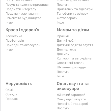
Побутова техніка
Комп'ютерна техніка
Посуд та кухонне приладдя
Послуги
Предмети інтер'єру
Приставки та відеоігри
Продукти харчування
Телефони та зв'язок
Ремонт та будівництво
Фотоапарати
Iнше
Iнше
Краса і здоров'я
Мамам та дітям
Косметика
Іграшки
Парфумерія
Дитячі меблі
Прилади та аксесуари
Дитячий одяг та взуття
Iнше
Для малюків
Для мам
Коляски та автокрісла
Спортивні товари
Шкільне приладдя
Послуги
Iнше
Нерухомість
Одяг, взуття та
аксесуари
Обмін
Оренда
Жіночий гардероб
Продаж
Спец. одяг і взуття
Чоловічий гардероб
Послуги