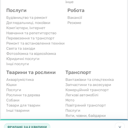
інше
Послуги
Робота
Будівництво та ремонт
Вакансії
Доглядальниці, покоївки
Резюме
Комп'ютери, Інтернет
Навчання та репетиторство
Перевезення та транспорт
Ремонт та встановлення техніки
Свята та заходи
Фотозйомка та відеозйомка
Юридичні послуги
Інші послуги
Тварини та рослини
Транспорт
Акваріумістика
Вантажівки та спецтехніка
Кішки
Запчастини та аксесуари
Послуги
Комерційний транспорт
Рослини та дерева
Легкові автомобілі
Собаки
Мото
Товари для тварин
Повітряний транспорт
Інші тварини
Послуги
Яхти, човни, байдарки
Інші транспортні засоби
×
ФРИЛАНС ЗА 2 ХВИЛИНИ