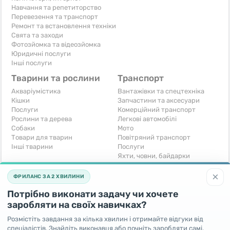
Навчання та репетиторство
Перевезення та транспорт
Ремонт та встановлення техніки
Свята та заходи
Фотозйомка та відеозйомка
Юридичні послуги
Інші послуги
Тварини та рослини
Транспорт
Акваріумістика
Вантажівки та спецтехніка
Кішки
Запчастини та аксесуари
Послуги
Комерційний транспорт
Рослини та дерева
Легкові автомобілі
Собаки
Мото
Товари для тварин
Повітряний транспорт
Інші тварини
Послуги
Яхти, човни, байдарки
Інші транспортні засоби
×
ФРИЛАНС ЗА 2 ХВИЛИНИ
Хобі та відпочинок
Для бізнесу
Потрібно виконати задачу чи хочете
Книги та журнали
Готовий бізнес
Музичні інструменти
Устаткування для бізнесу
заробляти на своїх навичках?
Полювання та рибальство
Послуги
Розмістіть завдання за кілька хвилин і отримайте відгуки від
Спорт і відпочинок
Iнше
спеціалістів. Знайдіть виконавця або почніть заробляти самі.