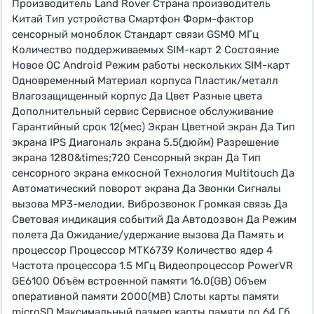
Производитель Land Rover Страна производитель
Китай Тип устройства Смартфон Форм-фактор
сенсорный моноблок Стандарт связи GSM0 МГц
Количество поддерживаемых SIM-карт 2 Состояние
Новое ОС Android Режим работы нескольких SIM-карт
Одновременный Материал корпуса Пластик/металл
Влагозащищенный корпус Да Цвет Разные цвета
Дополнительный сервис Сервисное обслуживание
Гарантийный срок 12(мес) Экран Цветной экран Да Тип
экрана IPS Диагональ экрана 5.5(дюйм) Разрешение
экрана 1280&times;720 Сенсорный экран Да Тип
сенсорного экрана емкосной Технология Multitouch Да
Автоматический поворот экрана Да Звонки Сигналы
вызова MP3-мелодии, Виброзвонок Громкая связь Да
Световая индикация событий Да Автодозвон Да Режим
полета Да Ожидание/удержание вызова Да Память и
процессор Процессор MTK6739 Количество ядер 4
Частота процессора 1.5 МГц Видеопроцессор PowerVR
GE6100 Объём встроенной памяти 16.0(GB) Объем
оперативной памяти 2000(MB) Слоты карты памяти
microSD Максимальный размер карты памяти до 64 Гб