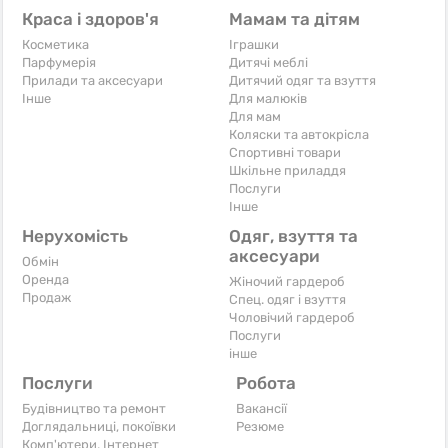
Краса і здоров'я
Мамам та дітям
Косметика
Іграшки
Парфумерія
Дитячі меблі
Прилади та аксесуари
Дитячий одяг та взуття
Iнше
Для малюків
Для мам
Коляски та автокрісла
Спортивні товари
Шкільне приладдя
Послуги
Iнше
Нерухомість
Одяг, взуття та
аксесуари
Обмін
Оренда
Жіночий гардероб
Продаж
Спец. одяг і взуття
Чоловічий гардероб
Послуги
інше
Послуги
Робота
Будівництво та ремонт
Вакансії
Доглядальниці, покоївки
Резюме
Комп'ютери, Інтернет