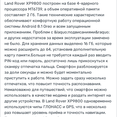
Land Rover XP9800 построен на базе 4-ядерного
процессора MT6739, а объем оперативной памяти
составляет 2 Гб. Такие технические характеристики
обеспечивают комфортную работу операционной
системы Android 8.1 Oreo и всем запущенным
приложениям. Проблем с &laquo;подвисаниями&raquo;
и других недостатков за время эксплуатации замечено
не было. Для хранения данных выделено 16 Гб, которые
можно расширить до 64, установив дополнительную
карту памяти.Больше не требуется каждый раз вводить
PIN-код или пароль, достаточно лишь прикоснуться к
сканеру отпечатка пальца. Смартфон разблокируется
за доли секунды и можно будет моментально
приступить к работе. Можно задать сразу несколько
отпечатков, что повысит точность распознавания.
Немаловажно для путешествий, что смартфон можно
использовать в качестве модема и раздать интернет на
другие устройства. В Land Rover XP9800 одновременно
используются чипы ГЛОНАСС и GPS, что в несколько
раз повышает уровень приёма и точность навигации.