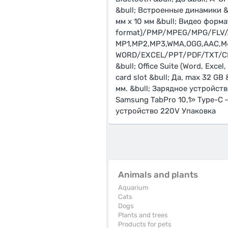
&bull; Встроенные динамики &b
мм x 10 мм &bull; Видео фо
format)/PMP/MPEG/MPG/FLV/A
MP1,MP2,MP3,WMA,OGG,AAC,M4A
WORD/EXCEL/PPT/PDF/TXT/CHM
&bull; Office Suite (Word, Exce
card slot &bull; Да, max 32 GB 
мм. &bull; Зарядное устройст
Samsung TabPro 10,1» Type-C
устройство 220V Упаковка
Animals and plants
Aquarium
Cats
Dogs
Plants and trees
Products for pets