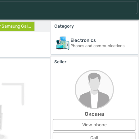
 Samsung Gal...
Category
Electronics
Phones and communications
Seller
Оксана
View phone
Call