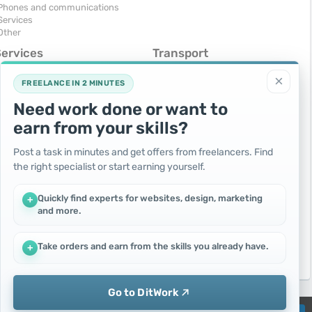
Phones and communications
Services
Other
Services
Transport
omputers, Internet
Air Transport
×
onstruction and repair
Cars
FREELANCE IN 2 MINUTES
ducation and tutoring
Commercial vehicles
Need work done or want to
olidays and events
Moto
uristic services
Services
earn from your skills?
urses, maids
Spare parts and accessories
hotographing and video filming
Trucks and special vehicles
Post a task in minutes and get offers from freelancers. Find
epair and installation of equipment
Yachts, boats, kayaks
the right specialist or start earning yourself.
ransportation and transport
Other vehicles
ther services
Quickly find experts for websites, design, marketing
+
Free
and more.
Change - Exchange
I will accept as a gift
Take orders and earn from the skills you already have.
+
I will give for free
Go to DitWork