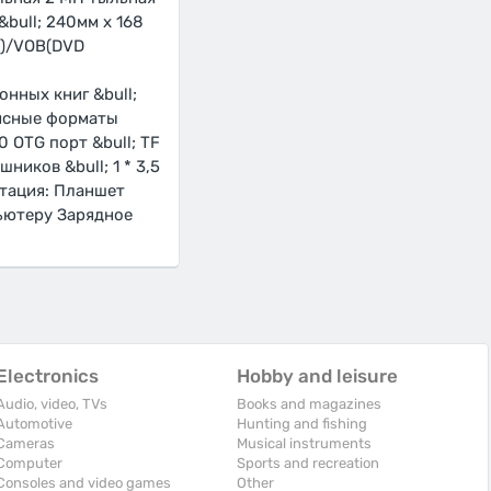
&bull; 240мм x 168
t)/VOB(DVD
нных книг &bull;
фисные форматы
.0 OTG порт &bull; TF
шников &bull; 1 * 3,5
ктация: Планшет
пьютеру Зарядное
Electronics
Hobby and leisure
Audio, video, TVs
Books and magazines
Automotive
Hunting and fishing
Cameras
Musical instruments
Computer
Sports and recreation
Consoles and video games
Other