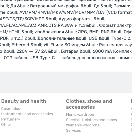
ull; Да &bull; Встроенный микрофон &bull; Да &bull; Размер: 
рматы &bull; AVI/RM/RMVB/MKV/WMV/MOV/MP4/DAT(VCD forma
SF/TS/TP/3GP/MPG &bull; Аудио форматы &bull;
,FLAC,APE,AC3,AMR,DTS,RA,WAV и т.д &bull; Формат электро
/HTML &bull; Изображения &bull; JPG, BMP, PNG &bull; О
l, PDF, и т.д.) &bull; Дополнительные &bull; USB &bull; Type-C 2
&bull; Ethernet &bull; Wi-Fi или 3G модем &bull; Разъем для нау
во &bull; 220V ― 5V 2А &bull; Батарея &bull; 6000 mA Компле
 ― OTG кабель USB-Type-C ― кабель для подключения к ком
Beauty and health
Clothes, shoes and
accessories
Cosmetics
Instruments and accessories
Men's wardrobe
Perfumery
Specialist. clothes and shoes
Other
Women's wardrobe
Services