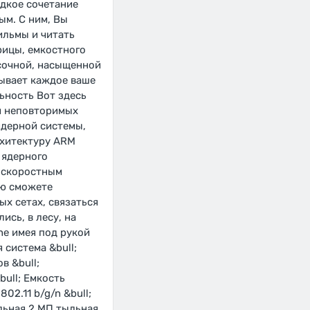
едкое сочетание
ым. С ним, Вы
ильмы и читать
рицы, емкостного
 сочной, насыщенной
дывает каждое ваше
ьность Вот здесь
 и неповторимых
ядерной системы,
рхитектуру ARM
 ядерного
коскоростным
ью сможете
х сетах, связаться
ись, в лесу, на
ne имея под рукой
система &bull;
в &bull;
bull; Емкость
802.11 b/g/n &bull;
тальная 2 МП тыльная