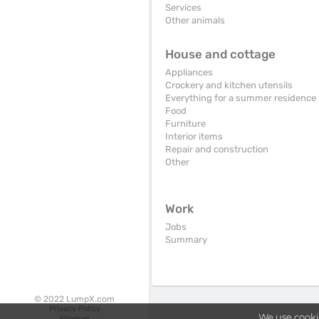
Services
Other animals
House and cottage
Appliances
Crockery and kitchen utensils
Everything for a summer residence
Food
Furniture
Interior items
Repair and construction
Other
Work
Jobs
Summary
© 2022 LumpX.com
Privacy Policy
We use cooki
Sitemap