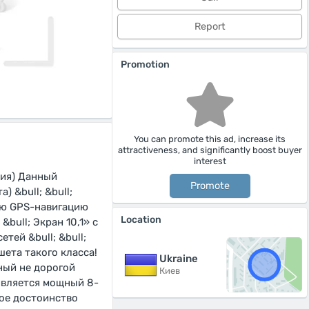
Report
Promotion
You can promote this ad, increase its
attractiveness, and significantly boost buyer
interest
пия) Данный
Promote
) &bull; &bull;
вую GPS-навигацию
Location
&bull; Экран 10,1» с
тей &bull; &bull;
шета такого класса!
Ukraine
ный не дорогой
Киев
 является мощный 8-
ное достоинство