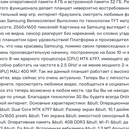
ъем оперативной памяти 4 ГБ и встроенной памяти 32 ГБ. Р
того функционала делает планшет невероятно востребованн
ательный мир игр, интернет-браузинга, смотреть любимые ф
ран Samsung Великолепен! Выполнен по технологии TFT мат
высоте, 2560х1600 пикселей! Картинка на Samsung выглядит
о не видна, сенсор реагирует без нареканий, он словно уга
с планшетом одно удовольствие! Платформа и производител
ать, что наш красавец Samsung, помимо своих превосходных
чень производительную начинку, построенную на базе 10-и 
ого 8-ми ядерного процессора (CPU) MTK 6797, имеющего а
собно работать на частоте в 2.5 GHz! и не менее мощного 2-х
GPU) MALI 400 MP. Так же данный планшет работает с высо
тях, ведь сейчас это очень актуально. Теперь Вы с легкост
ернете, просмотреть любимое видео, пообщаться в социальны
все это теперь возможно в любом месте, где бы Вы не находил
идя по улице. Благодаря технологии 3G Вы будете всегда Onli
й интернет. Основные характеристики: &bull; Операционная 
&bull; Dual Core MTK 6797 &bull; Размер экран &bull; 10,1 дюймо
х1600 pixels &bull; Тип экрана &bull; емкостной сенсорный &
ll; Оперативная память &bull; 4GB DDR3 &bull; Wi-Fi &bull; да 
GPS &bull; Да &bull; Встроенная вебкамера &bull; 1,3 МП фрон