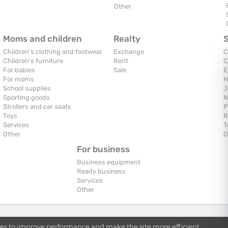
Other
Moms and children
Realty
Children's clothing and footwear
Exchange
C
Children's furniture
Rent
C
For babies
Sale
E
For moms
H
School supplies
J
Sporting goods
N
Strollers and car seats
P
Toys
R
Services
T
Other
O
For business
Business equipment
Ready business
Services
Other
es to improve performance and make the site more efficient