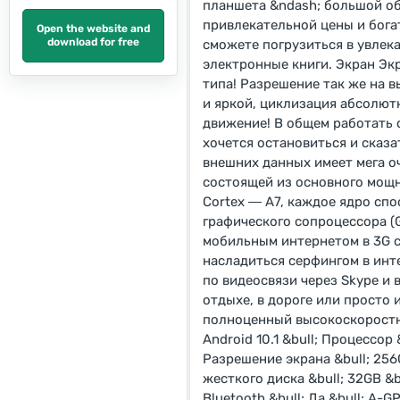
планшета &ndash; большой об
привлекательной цены и бога
Open the website and
download for free
сможете погрузиться в увлек
электронные книги. Экран Эк
типа! Разрешение так же на 
и яркой, циклизация абсолютн
движение! В общем работать 
хочется остановиться и сказ
внешних данных имеет мега о
состоящей из основного мощн
Cortex ― A7, каждое ядро спо
графического сопроцессора (
мобильным интернетом в 3G се
насладиться серфингом в инт
по видеосвязи через Skype и 
отдыхе, в дороге или просто 
полноценный высокоскоростно
Android 10.1 &bull; Процессор 
Разрешение экрана &bull; 2560
жесткого диска &bull; 32GB &bu
Bluetooth &bull; Да &bull; A-