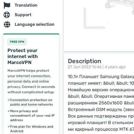
Translation
Support
Language selection
FREE VPN
Protect your
internet with
Description
MarcoVPN
27 Jun 2022 15:46 |
4 years ago
MarcoVPN helps protect
your internet connection,
10,1» Планшет Samsung Galax
personal data and online
планшет имеет: &bull; &bull; 
privacy. Connect in seconds
Новейшую версию операционно
without complicated setup.
&bull; &bull; Оперативная памя
✓
Connection protection on
расширением 2560х1600 &bull; 
public and home networks
Встроенный GSM модуль (звонк
✓
More privacy and
Все данные подтверждены про
concealment of your real IP
address
игровой планшет! В стильном 
✓
Free plan for Windows and
ми ядерный процессор MTK 67
Android