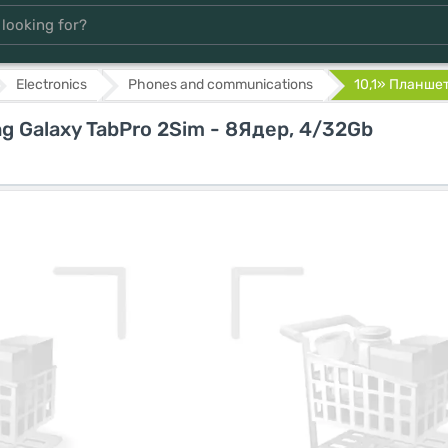
Electronics
Phones and communications
10,1» Планшет
g Galaxy TabPro 2Sim - 8Ядер, 4/32Gb