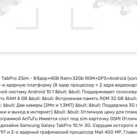
y TabPro 2Sim - 8Ядер+4GB Ram+32Gb ROM+GPS+Android (ко
10-и ядерную платформу (8 ядер процессор + 2 ядра видеокарта
й систему Android 10.1 &bull; &bull; Поддерживает голосо
ть RAM 4 GB &bull; &bull; Встроенная память ROM 32 GB &bull; 
&bull; Две камеры (2Мп и 1,3МП) &bull; &bull; Поддержка 3G се
и и выход в интернет) &bull; &bull; Отличную цену для план
граммой AnTuTu Имеется слот под sim карточку GSM! Отлич
дизайне Samsung Galaxy TabPro 10,1» 3G. Сердцем которого
97 и 2-х ядерный графический процессор Mali 400 MP. Глав