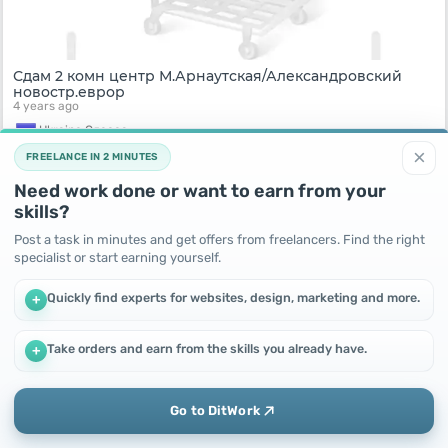
Сдам 2 комн центр М.Арнаутская/Александровский
новостр.еврор
4 years ago
Ukraine,
Одесса
6500
UAH
×
FREELANCE IN 2 MINUTES
Need work done or want to earn from your
skills?
Post a task in minutes and get offers from freelancers. Find the right
specialist or start earning yourself.
Quickly find experts for websites, design, marketing and more.
+
Take orders and earn from the skills you already have.
+
We use cookies to improve performance and make the site
more efficient
By continuing to use this site, you agree to the use of cookies.
Пушкинская 65
Go to DitWork
4 years ago
Okay! Got it
Add
Home
Messages
Profile
Ukraine,
Одесса