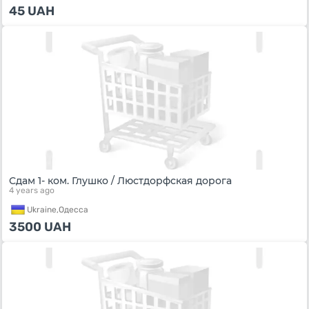
45
UAH
Сдам 1- ком. Глушко / Люстдорфская дорога
4 years ago
Ukraine,
Одесса
3500
UAH