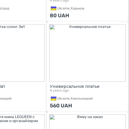
4 years ago
оград
Ukraine,
Харьков
80
UAH
3в1
Универсальное платье
4 years ago
ницкий
Ukraine,
Хмельницкий
560
UAH