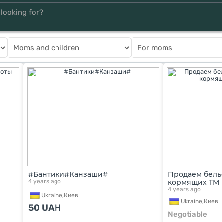
#Бантики#Канзаши#
Продаем бель
4 years ago
кормящих TM
4 years ago
Ukraine,
Киев
Ukraine,
Киев
50
UAH
Negotiable