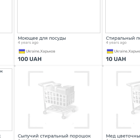
Моющее для посуды
Стиральный 
4 years ago
4 years ago
Ukraine,
Харьков
Ukraine,
Харьк
100
UAH
10
UAH
к
Сыпучий стиральный порошок
Мед цветочн