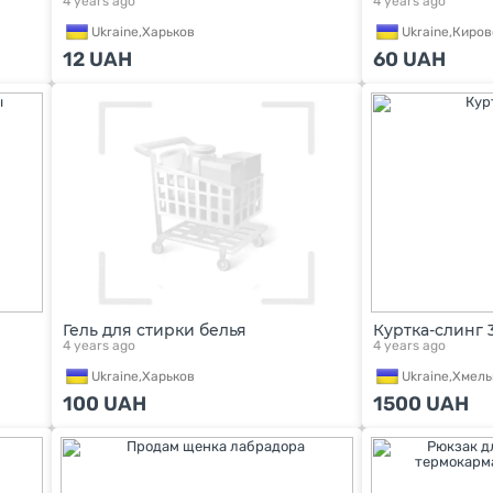
4 years ago
4 years ago
Ukraine,
Харьков
Ukraine,
Киров
12
UAH
60
UAH
Гель для стирки белья
Куртка-слинг 
4 years ago
4 years ago
Ukraine,
Харьков
Ukraine,
Хмель
100
UAH
1500
UAH