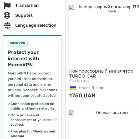
Translation
Support
Language selection
FREE VPN
Protect your
internet with
MarcoVPN
Компрессорный ингалятор
MarcoVPN helps protect
TURBO CAR
your internet connection,
4 years ago
personal data and online
Ukraine,
Днепр
privacy. Connect in seconds
1750
UAH
without complicated setup.
✓
Connection protection on
public and home networks
✓
More privacy and
concealment of your real IP
address
✓
Free plan for Windows and
Android