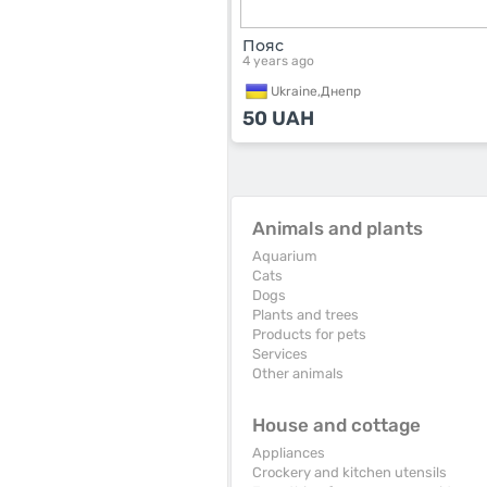
Пояс
4 years ago
Ukraine,
Днепр
50
UAH
Animals and plants
Aquarium
Cats
Dogs
Plants and trees
Products for pets
Services
Other animals
House and cottage
Appliances
Crockery and kitchen utensils