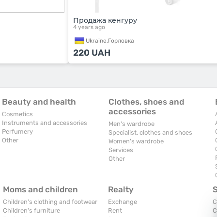
Продажа кенгуру
4 years ago
Ukraine,
Горловка
220
UAH
Beauty and health
Clothes, shoes and
accessories
Cosmetics
Instruments and accessories
Men's wardrobe
Perfumery
Specialist. clothes and shoes
Other
Women's wardrobe
Services
Other
Moms and children
Realty
Children's clothing and footwear
Exchange
C
Children's furniture
Rent
C