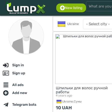
New listing
Ukraine
Sign in
Sign up
All ads
Шпильки для волос ручной
работы
Add new
4 years ago
Ukraine,
Сумы
Telegram bots
10
UAH