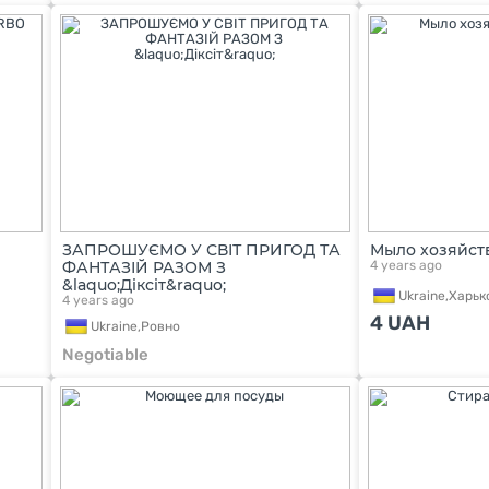
ЗАПРОШУЄМО У СВІТ ПРИГОД ТА
Мыло хозяйст
ФАНТАЗІЙ РАЗОМ З
4 years ago
&laquo;Діксіт&raquo;
Ukraine,
Харьк
4 years ago
4
UAH
Ukraine,
Ровно
Negotiable