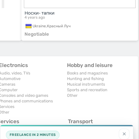
Носки- тапки
4 years ago
Ukraine,
Красный Луч
Negotiable
Electronics
Hobby and leisure
Audio, video, TVs
Books and magazines
Automotive
Hunting and fishing
Cameras
Musical instruments
Computer
Sports and recreation
Consoles and video games
Other
Phones and communications
Services
Other
Services
Transport
omputers, Internet
Air Transport
×
onstruction and repair
Cars
FREELANCE IN 2 MINUTES