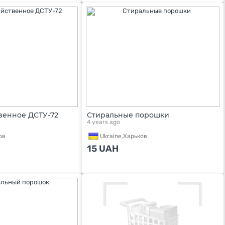
венное ДСТУ-72
Стиральные порошки
4 years ago
ов
Ukraine,
Харьков
15
UAH