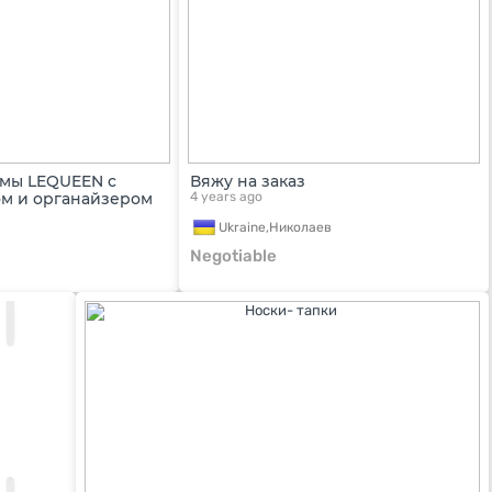
амы LEQUEEN с
Вяжу на заказ
м и органайзером
4 years ago
Ukraine,
Николаев
Negotiable