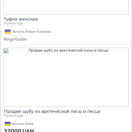
Туфли женские
4 years ago
Ukraine,
Новая Каховка
Negotiable
Продам шубу из арктической лисы и песца
4 years ago
Ukraine,
Киев
32000
UAH