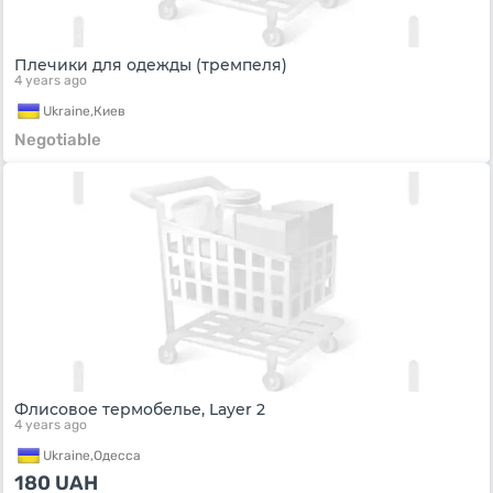
Плечики для одежды (тремпеля)
4 years ago
Ukraine,
Киев
Negotiable
Флисовое термобелье, Layer 2
4 years ago
Ukraine,
Одесса
180
UAH