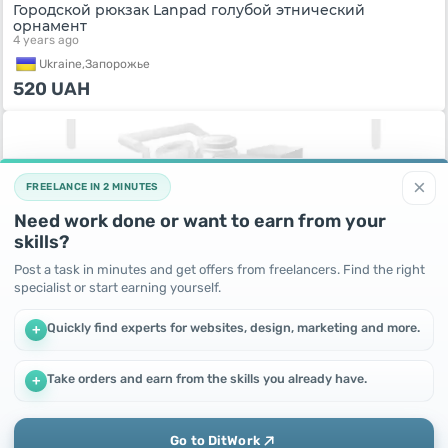
Городской рюкзак Lanpad голубой этнический
орнамент
4 years ago
Ukraine,
Запорожье
520
UAH
×
FREELANCE IN 2 MINUTES
Need work done or want to earn from your
skills?
Post a task in minutes and get offers from freelancers. Find the right
specialist or start earning yourself.
Quickly find experts for websites, design, marketing and more.
+
Рюкзак Горохи Набор сумка + кошелек
4 years ago
Ukraine,
Запорожье
Take orders and earn from the skills you already have.
+
We use cookies to improve performance and make the site
450
UAH
more efficient
By continuing to use this site, you agree to the use of cookies.
Go to DitWork