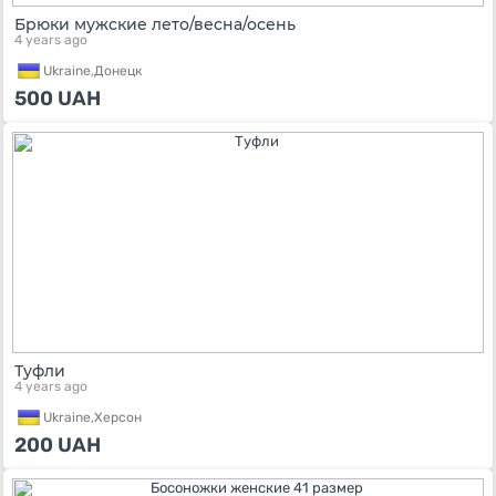
Брюки мужские лето/весна/осень
4 years ago
Ukraine,
Донецк
500
UAH
Туфли
4 years ago
Ukraine,
Херсон
200
UAH