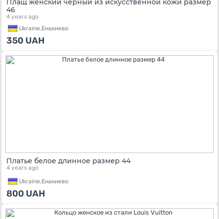
Плащ женский черный из искусственной кожи размер
46
4 years ago
Ukraine,
Енакиево
350
UAH
Платье белое длинное размер 44
4 years ago
Ukraine,
Енакиево
800
UAH