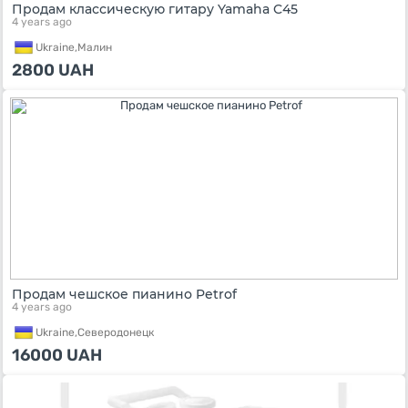
Продам классическую гитару Yamaha C45
4 years ago
Ukraine,
Малин
2800
UAH
Продам чешское пианино Petrof
4 years ago
Ukraine,
Северодонецк
16000
UAH