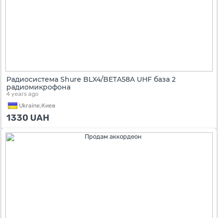
Радиосистема Shure BLX4/BETA58A UHF база 2
радиомикрофона
4 years ago
Ukraine,
Киев
1330
UAH