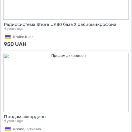
Радиосистема Shure UK80 база 2 радиомикрофона
4 years ago
Ukraine,
Киев
950
UAH
Продам аккордеон
4 years ago
Ukraine,
Лутугино