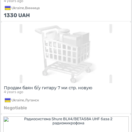
4 years ago
Ukraine,
Винница
1330
UAH
Продам баян б/у гитару 7 ми стр. новую
4 years ago
Ukraine,
Луганск
Negotiable