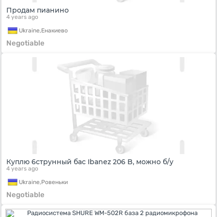
Продам пианино
4 years ago
Ukraine,
Енакиево
Negotiable
Куплю 6струнный бас Ibanez 206 B, можно б/у
4 years ago
Ukraine,
Ровеньки
Negotiable