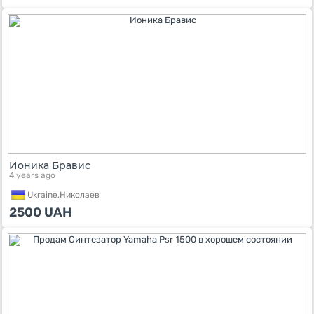
Ионика Бравис
4 years ago
Ukraine,
Николаев
2500
UAH