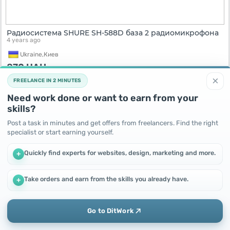
Радиосистема SHURE SH-588D база 2 радиомикрофона
4 years ago
Ukraine,
Киев
870
UAH
×
FREELANCE IN 2 MINUTES
Need work done or want to earn from your
skills?
Post a task in minutes and get offers from freelancers. Find the right
specialist or start earning yourself.
Quickly find experts for websites, design, marketing and more.
+
Take orders and earn from the skills you already have.
+
We use cookies to improve performance and make the site
Радиосистема Shure SH-300G база 2 радиомикрофона
more efficient
4 years ago
By continuing to use this site, you agree to the use of cookies.
Go to DitWork
Ukraine,
Киев
Okay! Got it
Add
Home
Messages
Profile
960
UAH