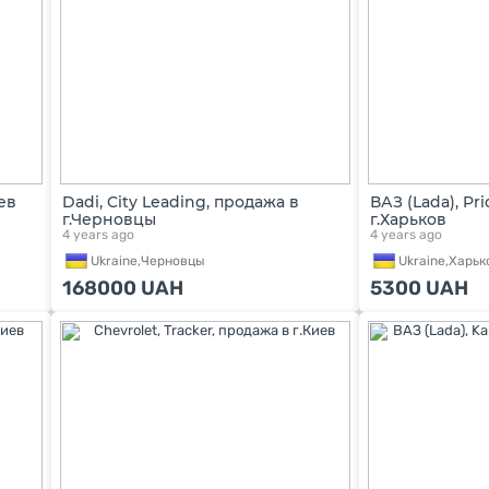
ев
Dadi, City Leading, продажа в
ВАЗ (Lada), Pr
г.Черновцы
г.Харьков
4 years ago
4 years ago
Ukraine,
Черновцы
Ukraine,
Харьк
168000
UAH
5300
UAH