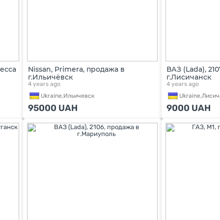
десса
Nissan, Primera, продажа в
ВАЗ (Lada), 21
г.Ильичёвск
г.Лисичанск
4 years ago
4 years ago
Ukraine,
Ильичевск
Ukraine,
Лисич
95000
UAH
9000
UAH