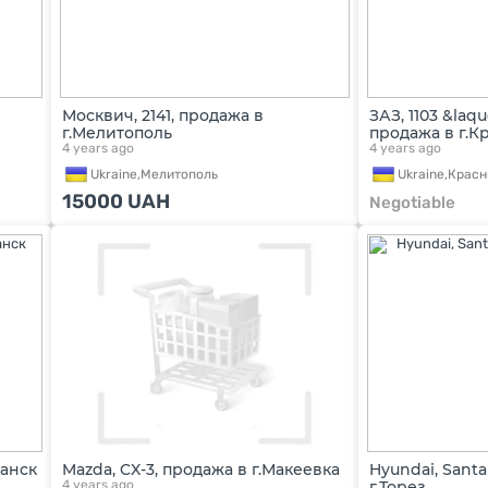
Москвич, 2141, продажа в
ЗАЗ, 1103 &laq
г.Мелитополь
продажа в г.К
4 years ago
4 years ago
Ukraine,
Мелитополь
Ukraine,
Красн
15000
UAH
Negotiable
ганск
Mazda, CX-3, продажа в г.Макеевка
Hyundai, Santa
4 years ago
г.Торез