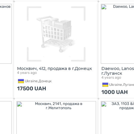
Москвич, 412, продажа в г.Донецк
Daewoo, Lanos
4 years ago
г.Луганск
4 years ago
Ukraine,
Донецк
Ukraine,
Луган
17500
UAH
1000
UAH