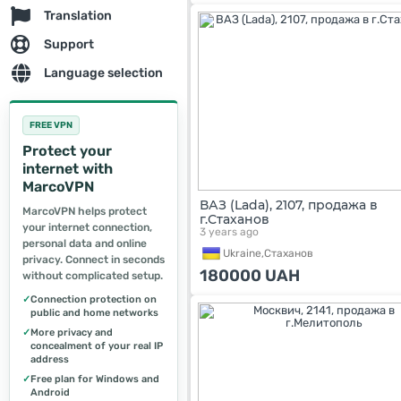
Translation
Support
Language selection
FREE VPN
Protect your
internet with
MarcoVPN
ВАЗ (Lada), 2107, продажа в
MarcoVPN helps protect
г.Стаханов
your internet connection,
3 years ago
personal data and online
Ukraine,
Стаханов
privacy. Connect in seconds
180000
UAH
without complicated setup.
✓
Connection protection on
public and home networks
✓
More privacy and
concealment of your real IP
address
✓
Free plan for Windows and
Android