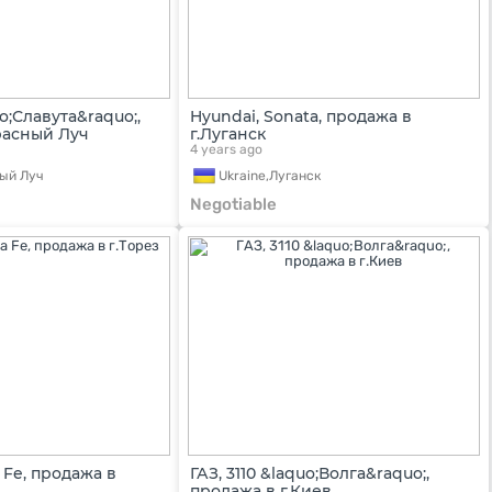
uo;Славута&raquo;,
Hyundai, Sonata, продажа в
расный Луч
г.Луганск
4 years ago
ый Луч
Ukraine,
Луганск
Negotiable
 Fe, продажа в
ГАЗ, 3110 &laquo;Волга&raquo;,
продажа в г.Киев