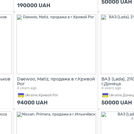
50000
UAH
190000
UAH
рьков
Daewoo, Matiz, продажа в г.Кривой
ВАЗ (Lada), 21
Рог
г.Донецк
4 years ago
4 years ago
Ukraine,
Кривой Рог
Ukraine,
Донец
94000
UAH
50000
UAH