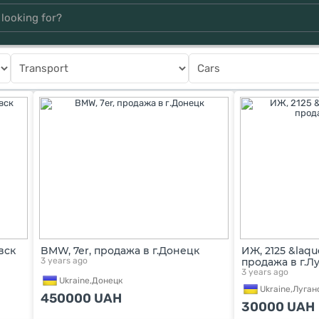
вск
BMW, 7er, продажа в г.Донецк
ИЖ, 2125 &laq
3 years ago
продажа в г.Л
3 years ago
Ukraine,
Донецк
Ukraine,
Луган
450000
UAH
30000
UAH