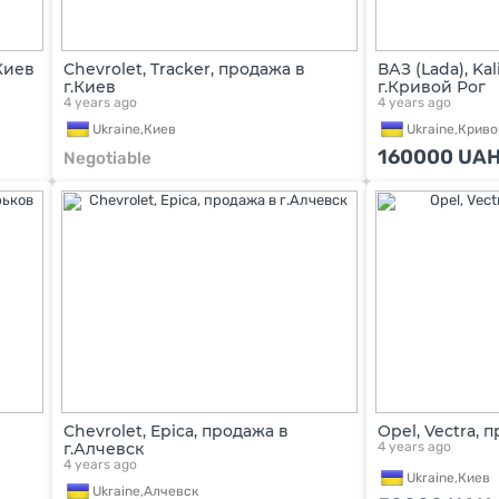
.Киев
Chevrolet, Tracker, продажа в
ВАЗ (Lada), Ka
г.Киев
г.Кривой Рог
4 years ago
4 years ago
Ukraine,
Киев
Ukraine,
Криво
160000
UA
Negotiable
Chevrolet, Epica, продажа в
Opel, Vectra, 
г.Алчевск
4 years ago
4 years ago
Ukraine,
Киев
Ukraine,
Алчевск