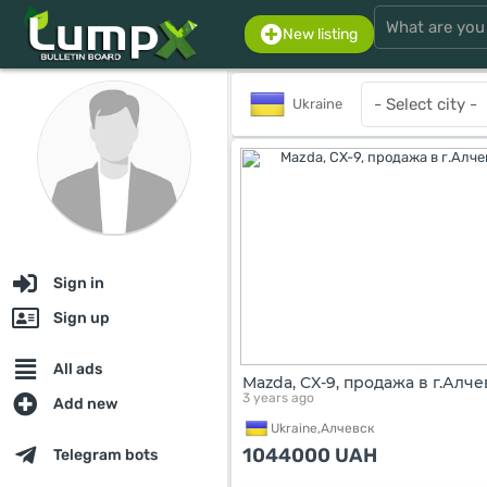
New listing
Ukraine
Sign in
Sign up
All ads
Mazda, CX-9, продажа в г.Алче
3 years ago
Add new
Ukraine,
Алчевск
1044000
UAH
Telegram bots