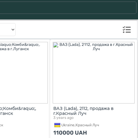
uo;Комби&raquo;,
ВАЗ (Lada), 2112, продажа в
уганск
г.Красный Луч
3 years ago
ск
Ukraine,
Красный Луч
110000
UAH