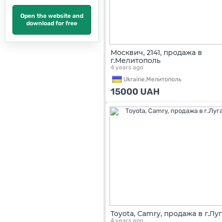
Open the website and
download for free
Москвич, 2141, продажа в
г.Мелитополь
4 years ago
Ukraine,
Мелитополь
15000
UAH
Toyota, Camry, продажа в г.Лу
4 years ago