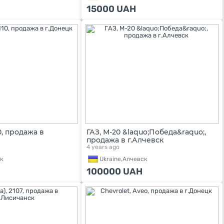
15000
UAH
10, продажа в
ГАЗ, М-20 &laquo;Победа&raquo;,
продажа в г.Алчевск
4 years ago
к
Ukraine,
Алчевск
100000
UAH