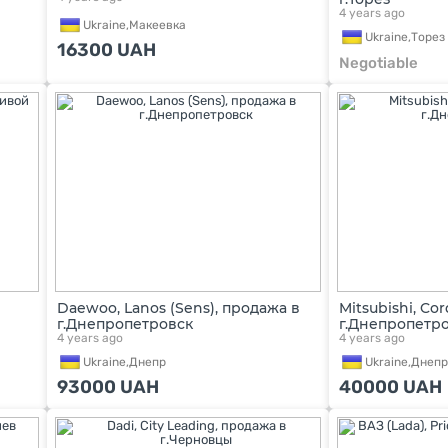
4 years ago
Ukraine,
Макеевка
Ukraine,
Торез
16300
UAH
Negotiable
Daewoo, Lanos (Sens), продажа в
Mitsubishi, Co
г.Днепропетровск
г.Днепропетр
4 years ago
4 years ago
Ukraine,
Днепр
Ukraine,
Днепр
93000
UAH
40000
UAH