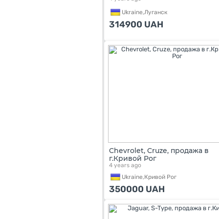
Ukraine,
Луганск
314900
UAH
Chevrolet, Cruze, продажа в
г.Кривой Рог
4 years ago
Ukraine,
Кривой Рог
350000
UAH